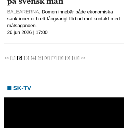
på svensk man
BALEARERNA
. Domen innebär både ekonomiska
sanktioner och ett långvarigt förbud mot kontakt med
målsäganden.
26 jun 2026 | 17:00
<<
[1]
[2]
[3]
[4]
[5]
[6]
[7]
[8]
[9]
[10]
>>
SK-TV