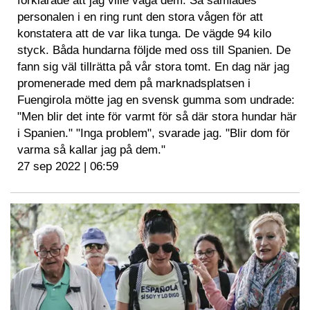
förklarade att jag ville väga dem. Så samlades
personalen i en ring runt den stora vågen för att
konstatera att de var lika tunga. De vägde 94 kilo
styck. Båda hundarna följde med oss till Spanien. De
fann sig väl tillrätta på vår stora tomt. En dag när jag
promenerade med dem på marknadsplatsen i
Fuengirola mötte jag en svensk gumma som undrade:
"Men blir det inte för varmt för så där stora hundar här
i Spanien." "Inga problem", svarade jag. "Blir dom för
varma så kallar jag på dem."
27 sep 2022 | 06:59