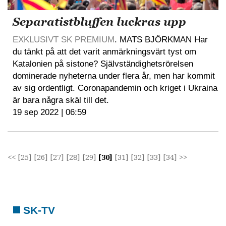
Separatistbluffen luckras upp
EXKLUSIVT SK PREMIUM
. MATS BJÖRKMAN Har
du tänkt på att det varit anmärkningsvärt tyst om
Katalonien på sistone? Självständighetsrörelsen
dominerade nyheterna under flera år, men har kommit
av sig ordentligt. Coronapandemin och kriget i Ukraina
är bara några skäl till det.
19 sep 2022 | 06:59
<<
[25]
[26]
[27]
[28]
[29]
[30]
[31]
[32]
[33]
[34]
>>
SK-TV