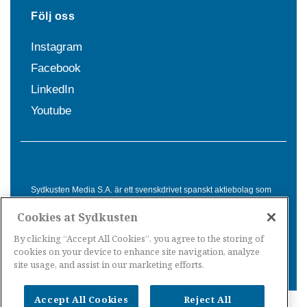
Följ oss
Instagram
Facebook
LinkedIn
Youtube
Sydkusten Media S.A. är ett svenskdrivet spanskt aktiebolag som
sedan 1992 erbjuder nyheter och tjänster till svensktalande i
Cookies at Sydkusten
Spanien. Genom nyhetsbevakning av hela Spanien, med bas på
Costa del Sol, är Sydkusten en ledande aktör inom
By clicking “Accept All Cookies”, you agree to the storing of
informationsförmedling för svenskar i Spanien.
cookies on your device to enhance site navigation, analyze
site usage, and assist in our marketing efforts.
Accept All Cookies
Reject All