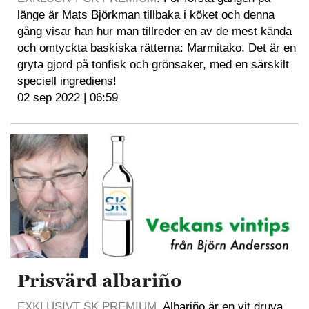
länge är Mats Björkman tillbaka i köket och denna
gång visar han hur man tillreder en av de mest kända
och omtyckta baskiska rätterna: Marmitako. Det är en
gryta gjord på tonfisk och grönsaker, med en särskilt
speciell ingrediens!
02 sep 2022 | 06:59
Prisvärd albariño
EXKLUSIVT SK PREMIUM
. Albariño är en vit druva