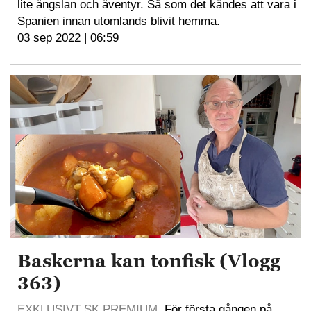
lite ängslan och äventyr. Så som det kändes att vara i
Spanien innan utomlands blivit hemma.
03 sep 2022 | 06:59
Baskerna kan tonfisk (Vlogg
363)
EXKLUSIVT SK PREMIUM
. För första gången på