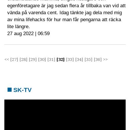
egenföretagare är jag sedan flera år tillbaka van vid att
vända på varenda cent. Idag tänkte jag dela med mig
av mina lifehacks för hur man får pengarna att räcka
lite längre.
27 aug 2022 | 06:59
<<
[27]
[28]
[29]
[30]
[31]
[32]
[33]
[34]
[35]
[36]
>>
SK-TV