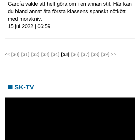
García valde att helt göra om i en annan stil. Här kan
du bland annat äta första klassens spanskt nötkött
med morakniv.
15 jul 2022 | 06:59
<<
[30]
[31]
[32]
[33]
[34]
[35]
[36]
[37]
[38]
[39]
>>
SK-TV