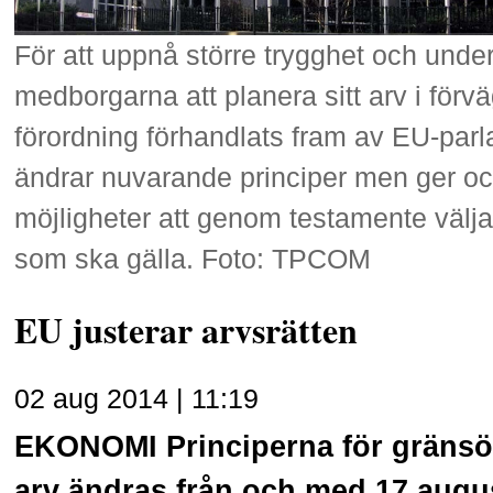
För att uppnå större trygghet och under
medborgarna att planera sitt arv i förv
förordning förhandlats fram av EU-par
ändrar nuvarande principer men ger oc
möjligheter att genom testamente välja 
som ska gälla. Foto: TPCOM
EU justerar arvsrätten
02 aug 2014 | 11:19
EKONOMI
Principerna för gräns
arv ändras från och med 17 augus