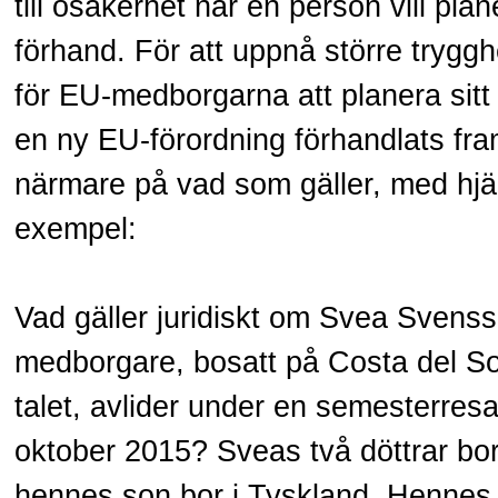
till osäkerhet när en person vill plan
förhand. För att uppnå större tryggh
för EU-medborgarna att planera sitt 
en ny EU-förordning förhandlats fram.
närmare på vad som gäller, med hjäl
exempel:
Vad gäller juridiskt om Svea Svens
medborgare, bosatt på Costa del S
talet, avlider under en semesterresa 
oktober 2015? Sveas två döttrar bor
hennes son bor i Tyskland. Hennes t