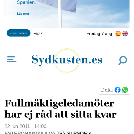
Fredag 7 aug
Prenumerera
Logga in
Dela:
Fullmäktigeledamöter
har ej råd att sitta kvar
22 jun 2011 | 14:00
ESTEPONA/MANILVA
Två av PSOE:s