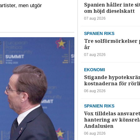
Spanien håller inte si
rtister, men utgör
om höjd dieselskatt
07 aug 2026
SPANIEN RIKS
Tre solförmörkelser 
år
07 aug 2026
EKONOMI
Stigande hypoteksrä
kostnaderna för rörl
06 aug 2026
SPANIEN RIKS
Vox tilldelas ansvaret
hantering av könsrela
Andalusien
06 aug 2026