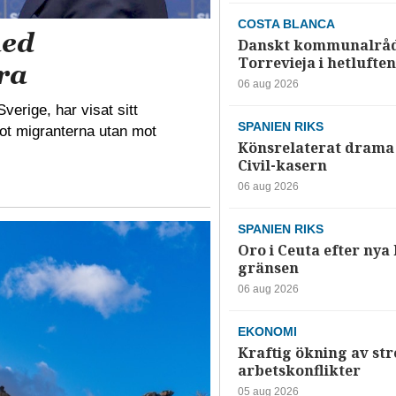
COSTA BLANCA
med
Danskt kommunalråd
Torrevieja i hetluften
ra
06 aug 2026
rige, har visat sitt
SPANIEN RIKS
mot migranterna utan mot
Könsrelaterat drama 
Civil-kasern
06 aug 2026
SPANIEN RIKS
Oro i Ceuta efter nya k
gränsen
06 aug 2026
EKONOMI
Kraftig ökning av str
arbetskonflikter
05 aug 2026