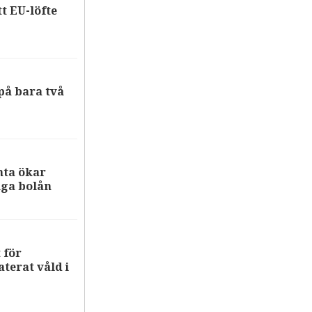
tt EU-löfte
på bara två
nta ökar
iga bolån
 för
terat våld i