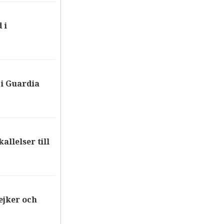
 i
i Guardia
allelser till
ejker och