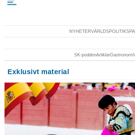
NYHETER
VÄRLDSPOLITIK
SPA
SK-podden
Artiklar
Gastronomi
Exklusivt material