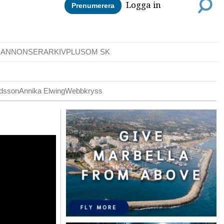
Logga in
Prenumerera
DANNONSER
ARKIV
PLUS
OM SK
ldsson
Annika Elwing
Webbkryss