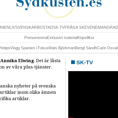
NIENLIV
SVENSKAR
BOSTAD
SK-TV
FRÅGA SK
EVENEMANG
RA
Prenumerera
Exklusivt material
Köpvillkor
Vintips
Vlogg Spanien i Fokus
Mats Björkman
Bengt Sändh
Carin Osva
v
Annika Elwing
. Det är låsta
SK-TV
n av våra plus-tjänster.
panska nyheter på svenska
 artiklar inom olika ämnen
fika artiklar.