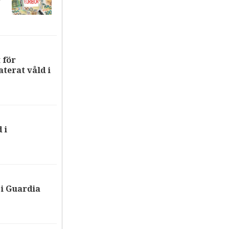
r
 för
terat våld i
 i
i Guardia