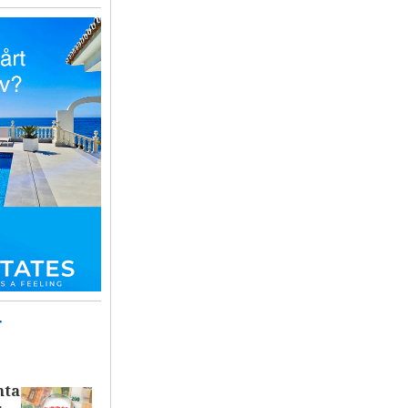
T
nta