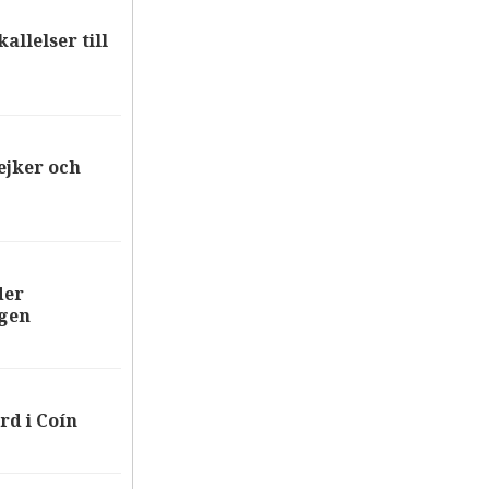
allelser till
ejker och
der
ägen
rd i Coín