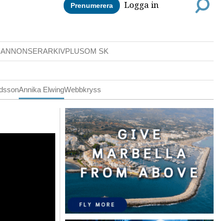
Logga in
Prenumerera
DANNONSER
ARKIV
PLUS
OM SK
ldsson
Annika Elwing
Webbkryss