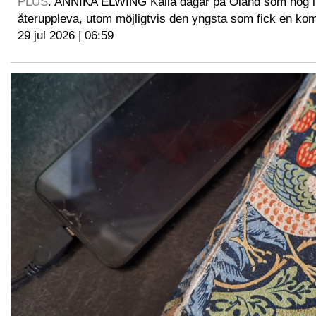
PLUS
. ANNIKA ELWING Kalla dagar på Öland som nog ing
återuppleva, utom möjligtvis den yngsta som fick en kom
29 jul 2026 | 06:59