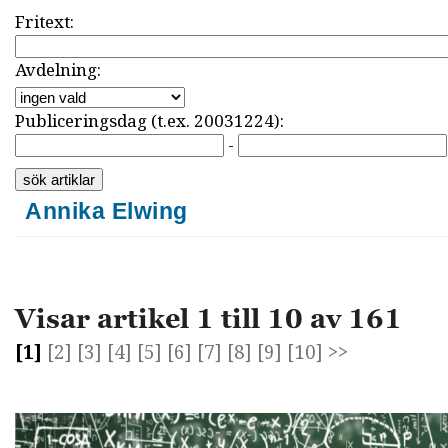
Fritext:
Avdelning:
Publiceringsdag (t.ex. 20031224):
-
Annika Elwing
Visar artikel 1 till 10 av 161
[1]
[2]
[3]
[4]
[5]
[6]
[7]
[8]
[9]
[10]
>>