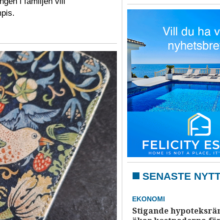
en i familjen vill
pis.
SENASTE NYT
EKONOMI
Stigande hypoteksrä