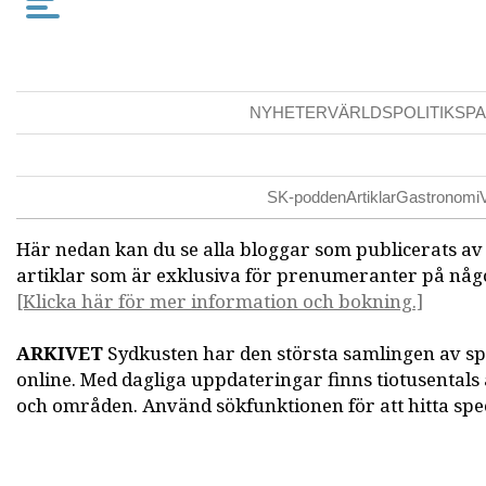
NYHETER
VÄRLDSPOLITIK
SPA
SK-podden
Artiklar
Gastronomi
Här nedan kan du se alla bloggar som publicerats a
artiklar som är exklusiva för prenumeranter på någo
[Klicka här för mer information och bokning.]
ARKIVET
Sydkusten har den största samlingen av s
online. Med dagliga uppdateringar finns tiotusentals
och områden. Använd sökfunktionen för att hitta speci