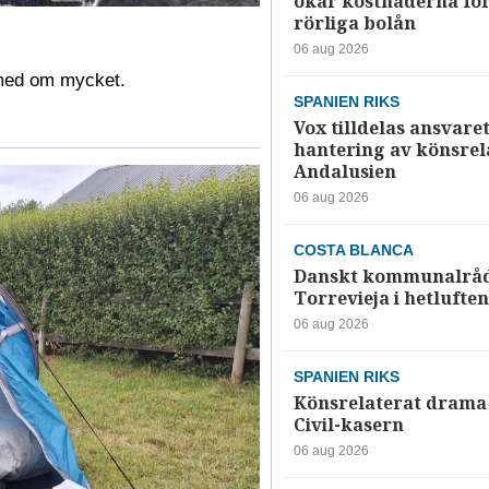
ökar kostnaderna fö
rörliga bolån
06 aug 2026
 med om mycket.
SPANIEN RIKS
Vox tilldelas ansvaret
hantering av könsrela
Andalusien
06 aug 2026
COSTA BLANCA
Danskt kommunalråd
Torrevieja i hetluften
06 aug 2026
SPANIEN RIKS
Könsrelaterat drama 
Civil-kasern
06 aug 2026