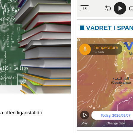
VÄDRET I SPA
offentliganställd i