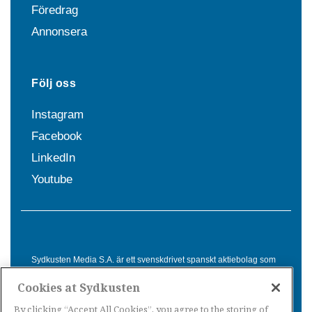
Föredrag
Annonsera
Följ oss
Instagram
Facebook
LinkedIn
Youtube
Sydkusten Media S.A. är ett svenskdrivet spanskt aktiebolag som
sedan 1992 erbjuder nyheter och tjänster till svensktalande i
Cookies at Sydkusten
Spanien. Genom nyhetsbevakning av hela Spanien, med bas på
Costa del Sol, är Sydkusten en ledande aktör inom
By clicking “Accept All Cookies”, you agree to the storing of