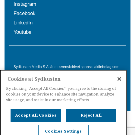
Instagram
Facebook
LinkedIn
Youtube
Sydkusten Media S.A. är ett svenskdrivet spanskt aktiebolag som
sedan 1992 erbjuder nyheter och tjänster till svensktalande i
Cookies at Sydkusten
Spanien. Genom nyhetsbevakning av hela Spanien, med bas på
Costa del Sol, är Sydkusten en ledande aktör inom
By clicking “Accept All Cookies”, you agree to the storing of
informationsförmedling för svenskar i Spanien.
cookies on your device to enhance site navigation, analyze
site usage, and assist in our marketing efforts.
Accept All Cookies
Reject All
Nyheter Spanien
·
Nyheter Costa del Sol
·
Nyheter
Cookies Settings