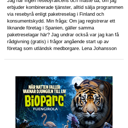
Jag har ingen resebyrålicens och måste då, om jag
erbjuder kombinerade tjänster, alltid sälja programmen
via resebyrå enligt paketreselag i Finland och
konsumentskydd. Min fråga: Om jag registrerar ett
liknande företag i Spanien, gäller samma
paketreselagar här? Jag undrar också var jag kan få
rådgivning (gratis) i frågor angående start up av
företag som utländsk medborgare. Lena Johansson