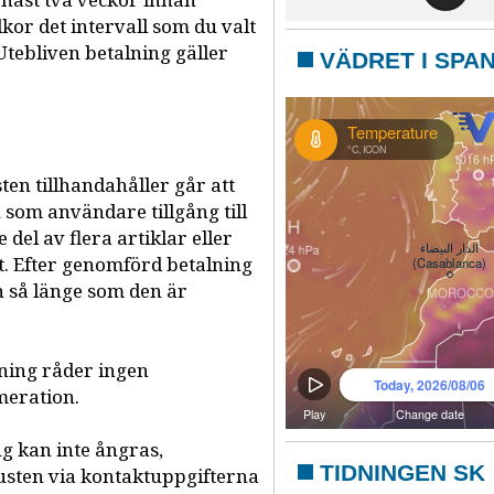
nast två veckor innan
lkor det intervall som du valt
Utebliven betalning gäller
VÄDRET I SPA
ten tillhandahåller går att
som användare tillgång till
e del av flera artiklar eller
et. Efter genomförd betalning
eln så länge som den är
ning råder ingen
meration.
g kan inte ångras,
TIDNINGEN SK
kusten via kontaktuppgifterna