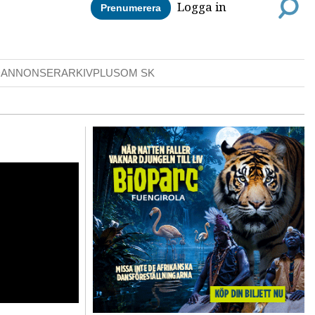
Logga in
Prenumerera
DANNONSER
ARKIV
PLUS
OM SK