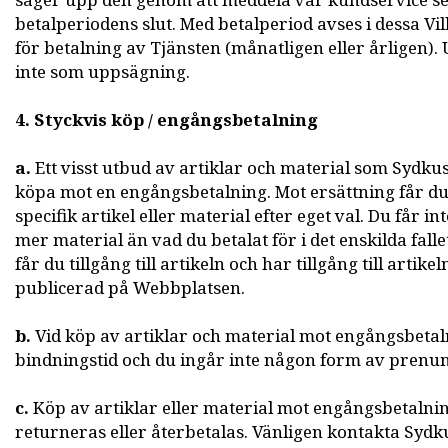
säger upp den genom att meddela vår kundservice se
betalperiodens slut. Med betalperiod avses i dessa Vil
för betalning av Tjänsten (månatligen eller årligen). 
inte som uppsägning.
4. Styckvis köp / engångsbetalning
a.
Ett visst utbud av artiklar och material som Sydkus
köpa mot en engångsbetalning. Mot ersättning får du 
specifik artikel eller material efter eget val. Du får int
mer material än vad du betalat för i det enskilda fall
får du tillgång till artikeln och har tillgång till artik
publicerad på Webbplatsen.
b.
Vid köp av artiklar och material mot engångsbetal
bindningstid och du ingår inte någon form av prenu
c.
Köp av artiklar eller material mot engångsbetalnin
returneras eller återbetalas. Vänligen kontakta Syd