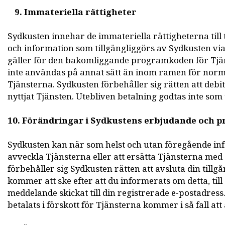
9. Immateriella rättigheter
Sydkusten innehar de immateriella rättigheterna till t
och information som tillgängliggörs av Sydkusten v
gäller för den bakomliggande programkoden för Tjän
inte användas på annat sätt än inom ramen för nor
Tjänsterna. Sydkusten förbehåller sig rätten att debi
nyttjat Tjänsten. Utebliven betalning godtas inte som
10. Förändringar i Sydkustens erbjudande och 
Sydkusten kan när som helst och utan föregående inf
avveckla Tjänsterna eller att ersätta Tjänsterna med a
förbehåller sig Sydkusten rätten att avsluta din tillgån
kommer att ske efter att du informerats om detta, til
meddelande skickat till din registrerade e-postadress
betalats i förskott för Tjänsterna kommer i så fall att å