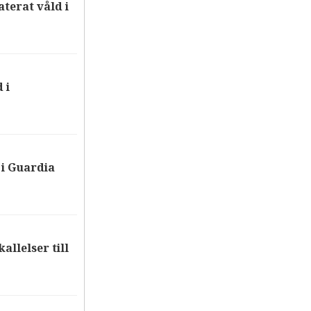
terat våld i
 i
i Guardia
allelser till