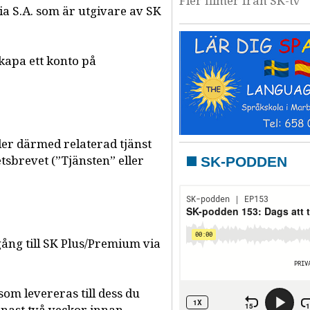
Fler filmer från SK-tv
a S.A. som är utgivare av SK
skapa ett konto på
ler därmed relaterad tjänst
sbrevet (”Tjänsten” eller
SK-PODDEN
gång till SK Plus/Premium via
m levereras till dess du