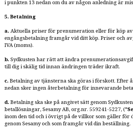
i punkten 13 nedan om du av någon anledning är mis
5. Betalning
a.
Aktuella priser för prenumeration eller för köp av
engångsbetalning framgår vid ditt köp. Priser och avg
IVA (moms).
b.
Sydkusten har rätt att ändra prenumerationsavgi
till dig i skälig tid innan ändringen träder ikraft.
c.
Betalning av tjänsterna ska göras i förskott. Efter 
nedan sker ingen återbetalning för innevarande bet
d.
Betalning ska ske på angivet sätt genom Sydkuste
betallösningar, Sesamy AB, org.nr. 559241-5227, (
”S
inom den tid och i övrigt på de villkor som gäller för 
genom Sesamy och som framgår vid din beställning.