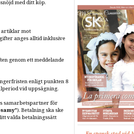
snöjd med ditt köp.
 artiklar mot
ifter anges alltid inklusive
ften genom ett meddelande
ångerfristen enligt punkten 8
alperiod vid uppsägning.
ns samarbetspartner för
esamy”
). Betalning ska ske
ditt valda betalningssätt