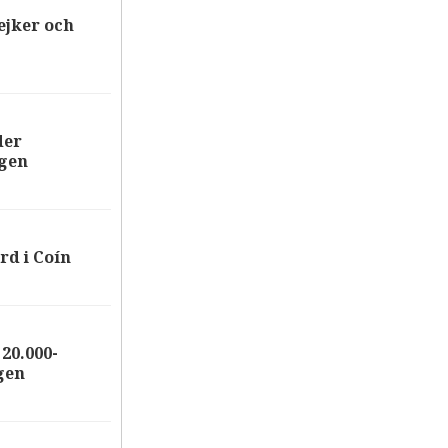
ejker och
der
ägen
rd i Coín
20.000-
gen