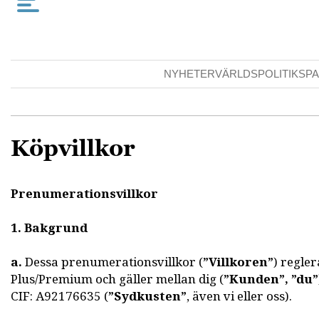
NYHETER
VÄRLDSPOLITIK
SPA
Köpvillkor
Prenumerationsvillkor
1. Bakgrund
a.
Dessa prenumerationsvillkor (
”Villkoren”
) regle
Plus/Premium och gäller mellan dig (
”Kunden”, ”du”
CIF: A92176635 (
”Sydkusten”
, även vi eller oss).