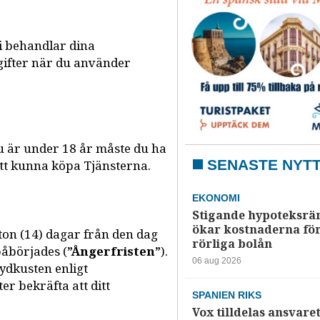
vi behandlar dina
gifter när du använder
du är under 18 år måste du ha
SENASTE NYT
tt kunna köpa Tjänsterna.
EKONOMI
Stigande hypoteksrä
ökar kostnaderna fö
rton (14) dagar från den dag
rörliga bolån
påbörjades (
”Ångerfristen”
).
06 aug 2026
ydkusten enligt
r bekräfta att ditt
SPANIEN RIKS
Vox tilldelas ansvaret