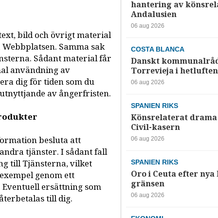
hantering av könsrela
Andalusien
06 aug 2026
ext, bild och övrigt material
ia Webbplatsen. Samma sak
COSTA BLANCA
sterna. Sådant material får
Danskt kommunalråd
mal användning av
Torrevieja i hetluften
tera dig för tiden som du
06 aug 2026
 utnyttjande av ångerfristen.
SPANIEN RIKS
produkter
Könsrelaterat drama 
Civil-kasern
ormation besluta att
06 aug 2026
ndra tjänster. I sådant fall
g till Tjänsterna, vilket
SPANIEN RIKS
Oro i Ceuta efter nya k
l exempel genom ett
gränsen
. Eventuell ersättning som
06 aug 2026
terbetalas till dig.