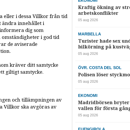
EKONOMI
Kraftig ökning av str
arbetskonflikter
eller i dessa Villkor från tid
05 aug 2026
tt ändra innehållet i
 informera dig som
MARBELLA
 omständigheter i god tid
Turister hade sex un
rar de aviserade
bilkörning på kustv
tion.
05 aug 2026
som kräver ditt samtycke
ÖVR. COSTA DEL SOL
t giltigt samtycke.
Polisen löser styckmo
05 aug 2026
EKONOMI
ingen och tillämpningen av
Madridbörsen bryter 
ssa Villkor ska avgöras av
vallen för första gån
05 aug 2026
FUENGIROLA