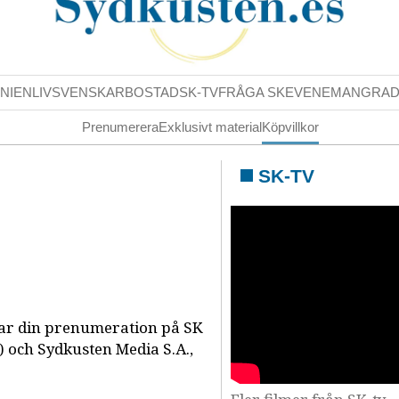
NIENLIV
SVENSKAR
BOSTAD
SK-TV
FRÅGA SK
EVENEMANG
RA
Prenumerera
Exklusivt material
Köpvillkor
SK-TV
rar din prenumeration på SK
) och Sydkusten Media S.A.,