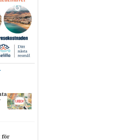
T
nta
r
 för