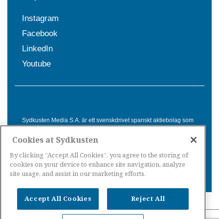
Instagram
Facebook
LinkedIn
Youtube
Sydkusten Media S.A. är ett svenskdrivet spanskt aktiebolag som
sedan 1992 erbjuder nyheter och tjänster till svensktalande i
Cookies at Sydkusten
Spanien. Genom nyhetsbevakning av hela Spanien, med bas på
Costa del Sol, är Sydkusten en ledande aktör inom
By clicking “Accept All Cookies”, you agree to the storing of
informationsförmedling för svenskar i Spanien.
cookies on your device to enhance site navigation, analyze
site usage, and assist in our marketing efforts.
Accept All Cookies
Reject All