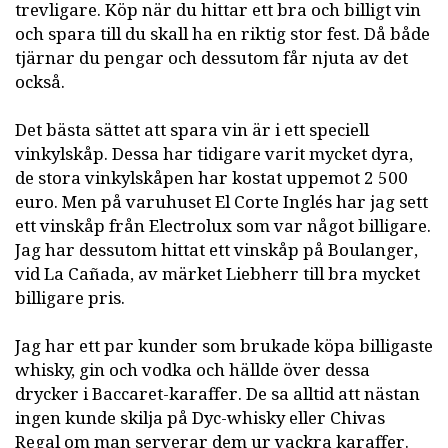
trevligare. Köp när du hittar ett bra och billigt vin
och spara till du skall ha en riktig stor fest. Då både
tjärnar du pengar och dessutom får njuta av det
också.
Det bästa sättet att spara vin är i ett speciell
vinkylskåp. Dessa har tidigare varit mycket dyra,
de stora vinkylskåpen har kostat uppemot 2 500
euro. Men på varuhuset El Corte Inglés har jag sett
ett vinskåp från Electrolux som var något billigare.
Jag har dessutom hittat ett vinskåp på Boulanger,
vid La Cañada, av märket Liebherr till bra mycket
billigare pris.
Jag har ett par kunder som brukade köpa billigaste
whisky, gin och vodka och hällde över dessa
drycker i Baccaret-karaffer. De sa alltid att nästan
ingen kunde skilja på Dyc-whisky eller Chivas
Regal om man serverar dem ur vackra karaffer.