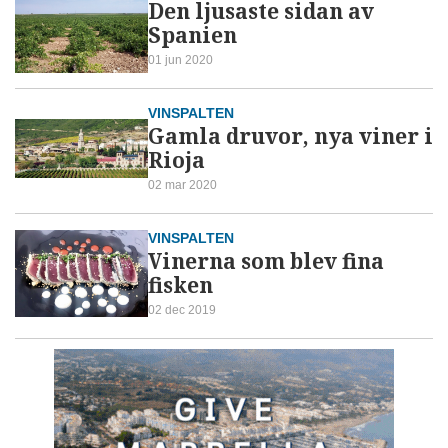
Den ljusaste sidan av
Spanien
01 jun 2020
VINSPALTEN
Gamla druvor, nya viner i
Rioja
02 mar 2020
VINSPALTEN
Vinerna som blev fina
fisken
02 dec 2019