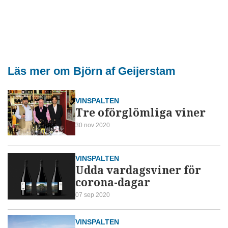
Läs mer om Björn af Geijerstam
VINSPALTEN
Tre oförglömliga viner
30 nov 2020
VINSPALTEN
Udda vardagsviner för
corona-dagar
07 sep 2020
VINSPALTEN