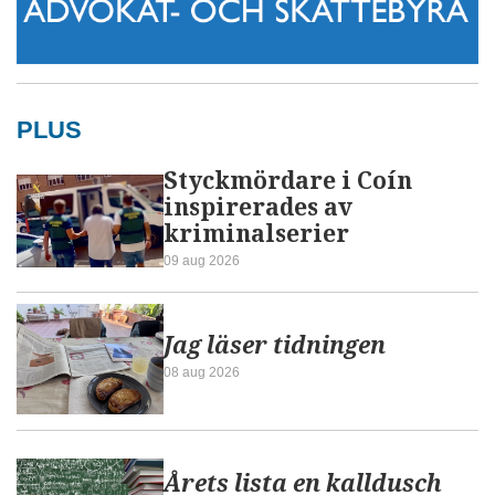
PLUS
Styckmördare i Coín
inspirerades av
kriminalserier
09 aug 2026
Jag läser tidningen
08 aug 2026
Årets lista en kalldusch