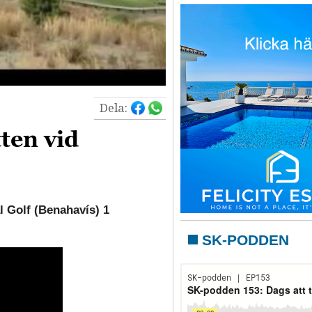
Dela:
tten vid
al Golf (Benahavís) 1
SK-PODDEN