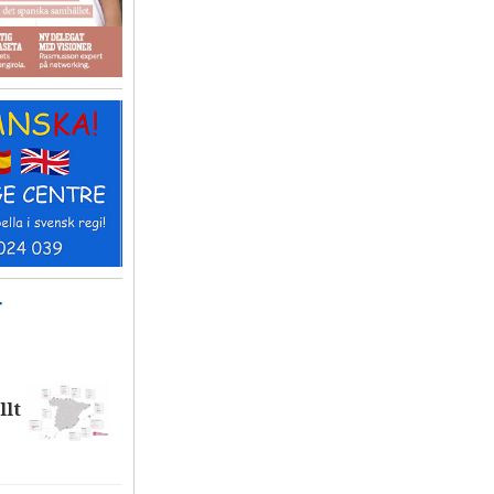
T
llt