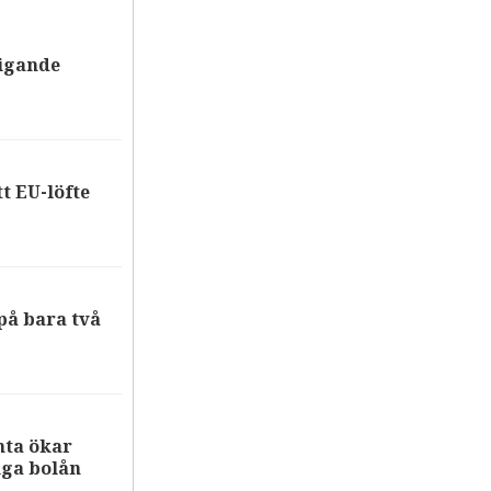
tigande
tt EU-löfte
på bara två
nta ökar
iga bolån