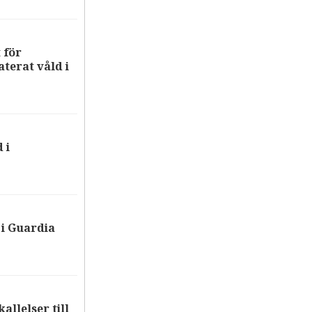
 för
terat våld i
 i
i Guardia
allelser till