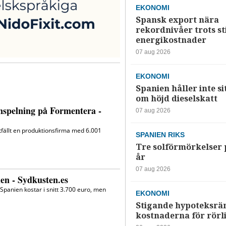
EKONOMI
Spansk export nära
rekordnivåer trots s
energikostnader
07 aug 2026
EKONOMI
Spanien håller inte si
om höjd dieselskatt
07 aug 2026
SPANIEN RIKS
Tre solförmörkelser 
år
07 aug 2026
EKONOMI
Stigande hypoteksrä
kostnaderna för rörl