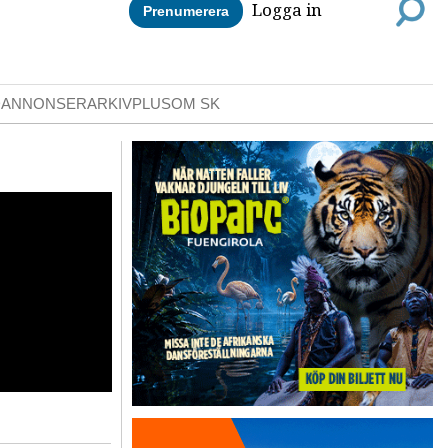
Logga in
Prenumerera
DANNONSER
ARKIV
PLUS
OM SK