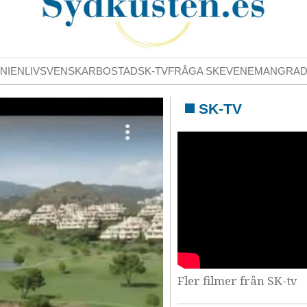
NIENLIV
SVENSKAR
BOSTAD
SK-TV
FRÅGA SK
EVENEMANG
RA
SK-TV
Fler filmer från SK-tv