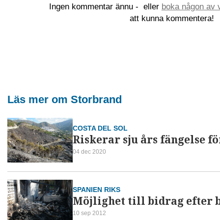
Ingen kommentar ännu -
eller
boka någon av v
att kunna kommentera!
Läs mer om Storbrand
COSTA DEL SOL
Riskerar sju års fängelse f
04 dec 2020
SPANIEN RIKS
Möjlighet till bidrag efter
10 sep 2012