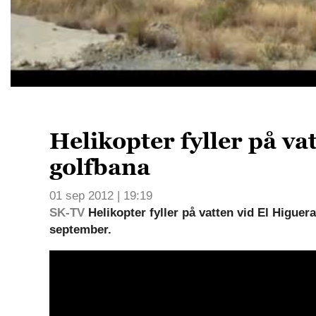
Helikopter fyller på va
golfbana
01 sep 2012 | 19:19
SK-TV
Helikopter fyller på vatten vid El Higuer
september.