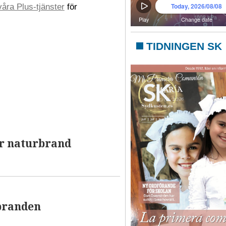
åra Plus-tjänster
för
TIDNINGEN SK
ör naturbrand
 branden