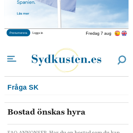
Fredag 7 aug
Prenumerera
Logga in
Fråga SK
Bostad önskas hyra
FAQ ANNONSER
. Har du en bostad som du kan