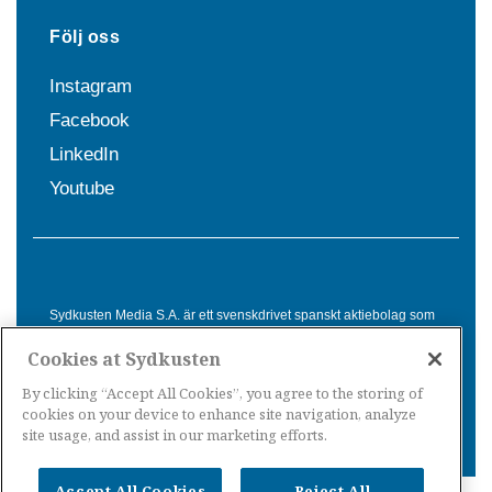
Följ oss
Instagram
Facebook
LinkedIn
Youtube
Sydkusten Media S.A. är ett svenskdrivet spanskt aktiebolag som
sedan 1992 erbjuder nyheter och tjänster till svensktalande i
Cookies at Sydkusten
Spanien. Genom nyhetsbevakning av hela Spanien, med bas på
Costa del Sol, är Sydkusten en ledande aktör inom
By clicking “Accept All Cookies”, you agree to the storing of
informationsförmedling för svenskar i Spanien.
cookies on your device to enhance site navigation, analyze
site usage, and assist in our marketing efforts.
Accept All Cookies
Reject All