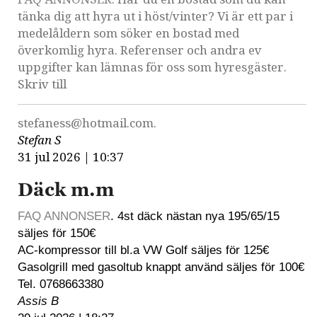
tänka dig att hyra ut i höst/vinter? Vi är ett par i
medelåldern som söker en bostad med
överkomlig hyra. Referenser och andra ev
uppgifter kan lämnas för oss som hyresgäster.
Skriv till
stefaness@hotmail.com.
Stefan S
31 jul 2026 | 10:37
Däck m.m
FAQ ANNONSER
. 4st däck nästan nya 195/65/15
säljes för 150€
AC-kompressor till bl.a VW Golf säljes för 125€
Gasolgrill med gasoltub knappt använd säljes för 100€
Tel. 0768663380
Assis B