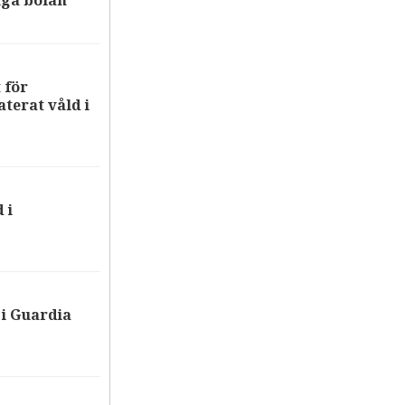
iga bolån
 för
terat våld i
 i
i Guardia