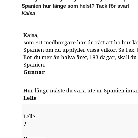
Spanien hur länge som helst? Tack för svar!
Kaisa
Kaisa,
som EU-medborgare har du rätt att bo hur län
Spanien om du uppfyller vissa vilkor. Se t.ex.
Bor du mer än halva året, 183 dagar, skall du 
Spanien.
Gunnar
Hur länge måste du vara ute ur Spanien inn
Lelle
Lelle,
?