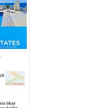
T
på
nta ökar