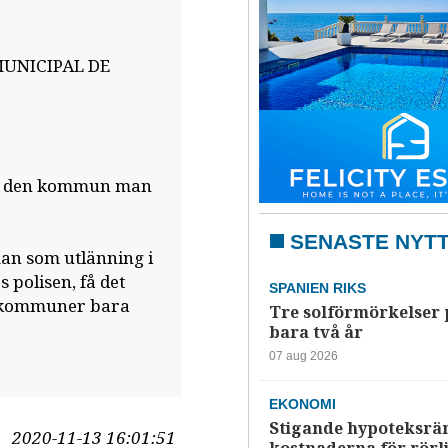
MUNICIPAL DE
d i den kommun man
SENASTE NYT
an som utlänning i
 polisen, få det
SPANIEN RIKS
a kommuner bara
Tre solförmörkelser 
bara två år
07 aug 2026
EKONOMI
Stigande hypoteksrä
2020-11-13 16:01:51