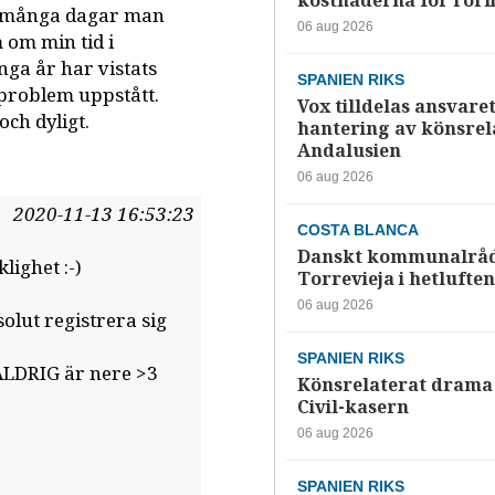
kostnaderna för rörl
r många dagar man
06 aug 2026
m om min tid i
ga år har vistats
SPANIEN RIKS
/problem uppstått.
Vox tilldelas ansvaret
ch dyligt.
hantering av könsrela
Andalusien
06 aug 2026
2020-11-13 16:53:23
COSTA BLANCA
Danskt kommunalråd
lighet :-)
Torrevieja i hetluften
06 aug 2026
olut registrera sig
SPANIEN RIKS
 ALDRIG är nere >3
Könsrelaterat drama 
Civil-kasern
06 aug 2026
SPANIEN RIKS