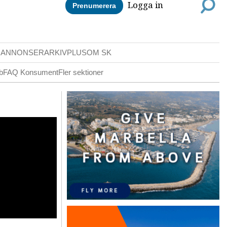
Logga in
Prenumerera
DANNONSER
ARKIV
PLUS
OM SK
b
FAQ Konsument
Fler sektioner