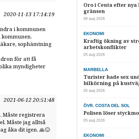
Oro i Ceuta efter nya k
gränsen
2020-11-13 17:14:19
06 aug 2026
h andra i kommunen
EKONOMI
 i kommunen.
Kraftig ökning av str
, läkare, sophämtning
arbetskonflikter
05 aug 2026
dron för att få
 olika myndigheter
MARBELLA
Turister hade sex un
bilkörning på kustv
05 aug 2026
2021-06-12 20:51:48
ÖVR. COSTA DEL SOL
Polisen löser styckmo
r. Måste registrera
05 aug 2026
l. Måste jag alltså
ag åka dit igen. 🙏😊
EKONOMI