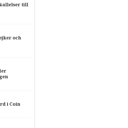
allelser till
ejker och
der
ägen
rd i Coín