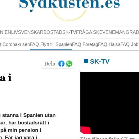
NIENLIV
SVENSKAR
BOSTAD
SK-TV
FRÅGA SK
EVENEMANG
RA
 Coronakrisen
FAQ Flytt till Spanien
FAQ Företag
FAQ Hälsa
FAQ Job
SK-TV
Dela:
a i
g stanna i Spanien utan
är, har bostadsrätt i
 på min pension i
. Får jag vara i