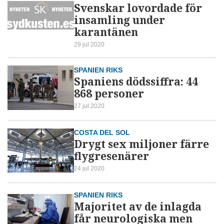
Svenskar lovordade för
insamling under
karantänen
29 jul 2020
SPANIEN RIKS
Spaniens dödssiffra: 44
868 personer
27 jul 2020
COSTA DEL SOL
Drygt sex miljoner färre
flygresenärer
24 jul 2020
SPANIEN RIKS
Majoritet av de inlagda
får neurologiska men