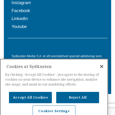
Instagram
Facebook
LinkedIn
Youtube
Sydkusten Media S.A. är ett svenskdrivet spanskt aktiebolag som
sedan 1992 erbjuder nyheter och tjänster till svensktalande i
Cookies at Sydkusten
Spanien. Genom nyhetsbevakning av hela Spanien, med bas på
Costa del Sol, är Sydkusten en ledande aktör inom
By clicking “Accept All Cookies”, you agree to the storing of
informationsförmedling för svenskar i Spanien.
cookies on your device to enhance site navigation, analyze
site usage, and assist in our marketing efforts.
Accept All Cookies
Reject All
Nyheter Spanien
·
Nyheter Costa del Sol
·
Nyheter
Cookies Settings
Costa Tropical
·
Nyheter Costa Blanca
·
Nyheter