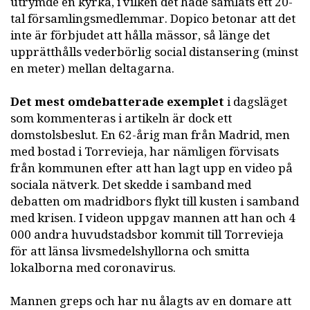
utrymde en kyrka, i vilken det hade samlats ett 20-
tal församlingsmedlemmar. Dopico betonar att det
inte är förbjudet att hålla mässor, så länge det
upprätthålls vederbörlig social distansering (minst
en meter) mellan deltagarna.
Det mest omdebatterade exemplet
i dagsläget
som kommenteras i artikeln är dock ett
domstolsbeslut. En 62-årig man från Madrid, men
med bostad i Torrevieja, har nämligen förvisats
från kommunen efter att han lagt upp en video på
sociala nätverk. Det skedde i samband med
debatten om madridbors flykt till kusten i samband
med krisen. I videon uppgav mannen att han och 4
000 andra huvudstadsbor kommit till Torrevieja
för att länsa livsmedelshyllorna och smitta
lokalborna med coronavirus.
Mannen greps och har nu ålagts av en domare att