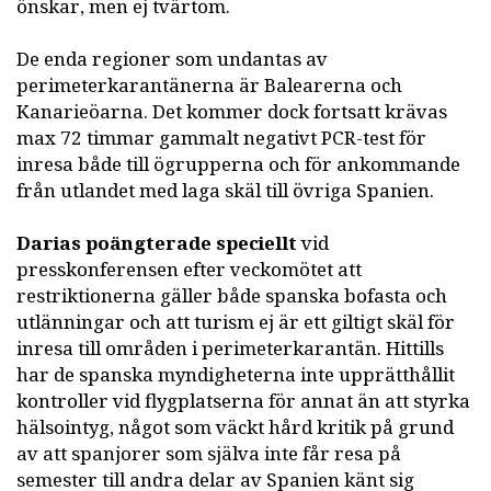
önskar, men ej tvärtom.
De enda regioner som undantas av
perimeterkarantänerna är Balearerna och
Kanarieöarna. Det kommer dock fortsatt krävas
max 72 timmar gammalt negativt PCR-test för
inresa både till ögrupperna och för ankommande
från utlandet med laga skäl till övriga Spanien.
Darias poängterade speciellt
vid
presskonferensen efter veckomötet att
restriktionerna gäller både spanska bofasta och
utlänningar och att turism ej är ett giltigt skäl för
inresa till områden i perimeterkarantän. Hittills
har de spanska myndigheterna inte upprätthållit
kontroller vid flygplatserna för annat än att styrka
hälsointyg, något som väckt hård kritik på grund
av att spanjorer som själva inte får resa på
semester till andra delar av Spanien känt sig