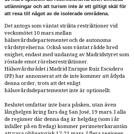
utlänningar och att turism inte är ett giltigt skäl för
att resa till något av de isolerade områdena.
Det antogs som väntat strikta restriktioner vid
veckomötet 10 mars mellan
hälsovårdsdepartementet och de autonoma
vårdstyrelserna. Också som väntat rådde bred
enighet, endast med undantag av Madridstyret som
röstade emot rörelserestriktioner.
Hälsovårdsrådet i Madrid Enrique Ruiz Escudero
(PP) har annonserat att de inte kommer att åtlyda
denna order, trots att det enligt
hälsovårdsdepartementet inte är optionellt.
Beslutet omfattar inte bara påsken, utan även
långhelgen kring fars dag San José, 19 mars. I alla
de regioner där denna dag är helgdag (som i år
infaller på en fredag) kommer perimeterkarantän
att vara obligatorisk 17-21 mars. I flera regioner,