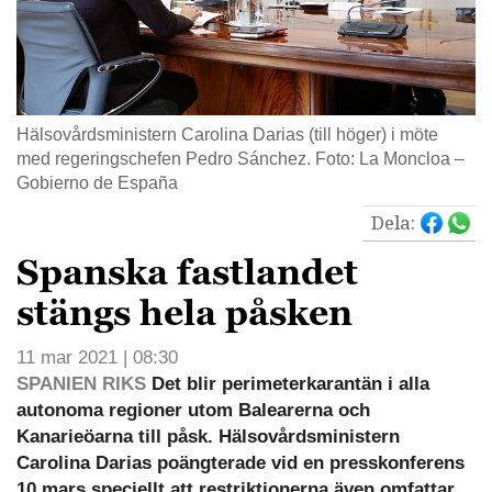
Hälsovårdsministern Carolina Darias (till höger) i möte
med regeringschefen Pedro Sánchez. Foto: La Moncloa –
Gobierno de España
Dela:
Spanska fastlandet
stängs hela påsken
11 mar 2021 | 08:30
SPANIEN RIKS
Det blir perimeterkarantän i alla
autonoma regioner utom Balearerna och
Kanarieöarna till påsk. Hälsovårdsministern
Carolina Darias poängterade vid en presskonferens
10 mars speciellt att restriktionerna även omfattar