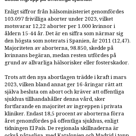
Enligt siffror från hälsoministeriet genomfördes
103.097 frivilliga aborter under 2023, vilket
motsvarar 12,22 aborter per 1.000 kvinnor i
åldern 15-44 år. Det är en siffra som närmar sig
den högsta som noterats i Spanien, år 2011 (12,47).
Majoriteten av aborterna, 98.850, skedde på
kvinnans begäran, medan resten utfördes på
grund av allvarliga hälsorisker eller fosterskador.
Trots att den nya abortlagen trädde i kraft i mars
2023, vilken bland annat ger 16-åringar rätt att
själva besluta om abort och kräver att offentliga
sjukhus tillhandahåller denna vård, sker
fortfarande en majoritet av ingreppen i privata
kliniker. Endast 18,5 procent av aborterna förra
året genomfördes på offentliga sjukhus, enligt
tidningen El País. De regionala skillnaderna är
också påtagliga, med Katalonien och Madrid i topp