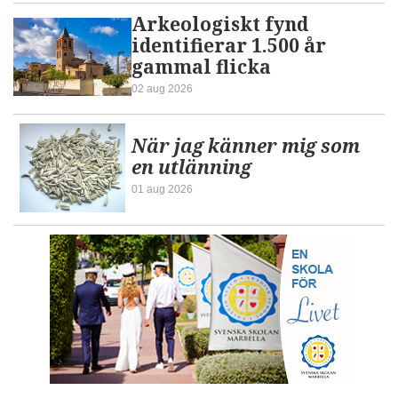
Arkeologiskt fynd
identifierar 1.500 år
gammal flicka
02 aug 2026
När jag känner mig som
en utlänning
01 aug 2026