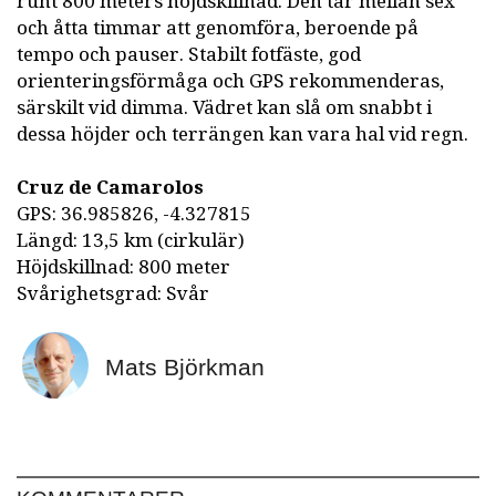
runt 800 meters höjdskillnad. Den tar mellan sex
och åtta timmar att genomföra, beroende på
tempo och pauser. Stabilt fotfäste, god
orienteringsförmåga och GPS rekommenderas,
särskilt vid dimma. Vädret kan slå om snabbt i
dessa höjder och terrängen kan vara hal vid regn.
Cruz de Camarolos
GPS: 36.985826, -4.327815
Längd: 13,5 km (cirkulär)
Höjdskillnad: 800 meter
Svårighetsgrad: Svår
Mats Björkman