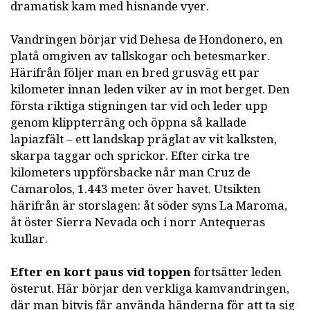
dramatisk kam med hisnande vyer.
Vandringen börjar vid Dehesa de Hondonero, en
platå omgiven av tallskogar och betesmarker.
Härifrån följer man en bred grusväg ett par
kilometer innan leden viker av in mot berget. Den
första riktiga stigningen tar vid och leder upp
genom klippterräng och öppna så kallade
lapiazfält – ett landskap präglat av vit kalksten,
skarpa taggar och sprickor. Efter cirka tre
kilometers uppförsbacke når man Cruz de
Camarolos, 1.443 meter över havet. Utsikten
härifrån är storslagen: åt söder syns La Maroma,
åt öster Sierra Nevada och i norr Antequeras
kullar.
Efter en kort paus vid toppen
fortsätter leden
österut. Här börjar den verkliga kamvandringen,
där man bitvis får använda händerna för att ta sig