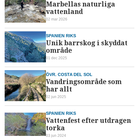
Marbellas naturliga
vattenland
02 mar 2026
SPANIEN RIKS
Unik barrskog i skyddat
område
01 dec 2025
ÖVR. COSTA DEL SOL
Vandringsområde som
har allt
02 jun 2025
SPANIEN RIKS
Vattenfest efter utdragen
torka
03 jun 2024