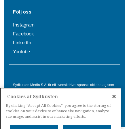
Följ oss
Instagram
Facebook
LinkedIn
Youtube
Sydkusten Media S.A. är ett svenskdrivet spanskt aktiebolag som
sedan 1992 erbjuder nyheter och tjänster till svensktalande i
Cookies at Sydkusten
Spanien. Genom nyhetsbevakning av hela Spanien, med bas på
Costa del Sol, är Sydkusten en ledande aktör inom
By clicking “Accept All Cookies”, you agree to the storing of
informationsförmedling för svenskar i Spanien.
cookies on your device to enhance site navigation, analyze
site usage, and assist in our marketing efforts.