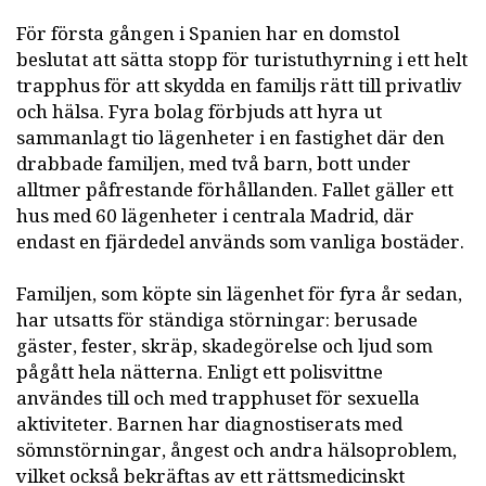
För första gången i Spanien har en domstol
beslutat att sätta stopp för turistuthyrning i ett helt
trapphus för att skydda en familjs rätt till privatliv
och hälsa. Fyra bolag förbjuds att hyra ut
sammanlagt tio lägenheter i en fastighet där den
drabbade familjen, med två barn, bott under
alltmer påfrestande förhållanden. Fallet gäller ett
hus med 60 lägenheter i centrala Madrid, där
endast en fjärdedel används som vanliga bostäder.
Familjen, som köpte sin lägenhet för fyra år sedan,
har utsatts för ständiga störningar: berusade
gäster, fester, skräp, skadegörelse och ljud som
pågått hela nätterna. Enligt ett polisvittne
användes till och med trapphuset för sexuella
aktiviteter. Barnen har diagnostiserats med
sömnstörningar, ångest och andra hälsoproblem,
vilket också bekräftas av ett rättsmedicinskt