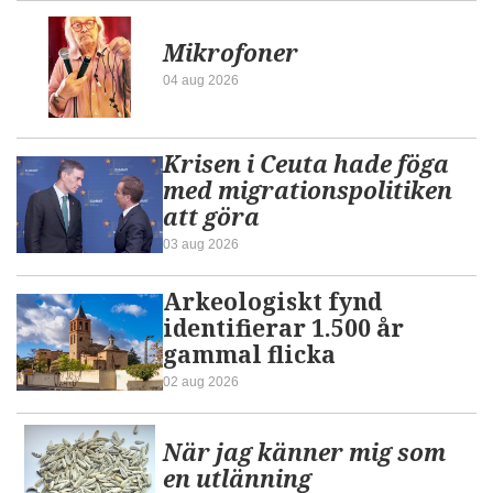
Mikrofoner
04 aug 2026
Krisen i Ceuta hade föga
med migrationspolitiken
att göra
03 aug 2026
Arkeologiskt fynd
identifierar 1.500 år
gammal flicka
02 aug 2026
När jag känner mig som
en utlänning