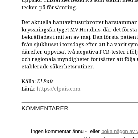
uppsikt. Tillståndet beskrivs som stabilt med l
tecken på försämring.
Det aktuella hantavirusutbrottet härstammar
kryssningsfartyget MV Hondius, där det första 
bekräftades i mitten av maj. Den första patien
från sjukhuset i torsdags efter att ha varit sy
därefter uppvisat två negativa PCR-tester i föl
och regionala myndigheter fortsätter att följa 
etablerade säkerhetsrutiner.
Källa:
El País
Länk:
https://elpais.com
KOMMENTARER
Ingen kommentar ännu -
eller
boka någon av v