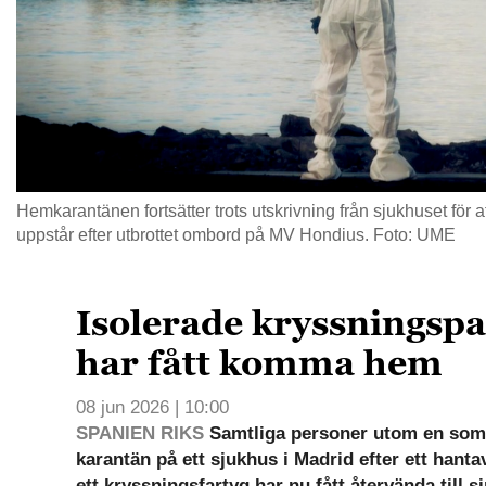
Hemkarantänen fortsätter trots utskrivning från sjukhuset för att
uppstår efter utbrottet ombord på MV Hondius. Foto: UME
Isolerade kryssningsp
har fått komma hem
08 jun 2026 | 10:00
SPANIEN RIKS
Samtliga personer utom en som h
karantän på ett sjukhus i Madrid efter ett hant
ett kryssningsfartyg har nu fått återvända till 