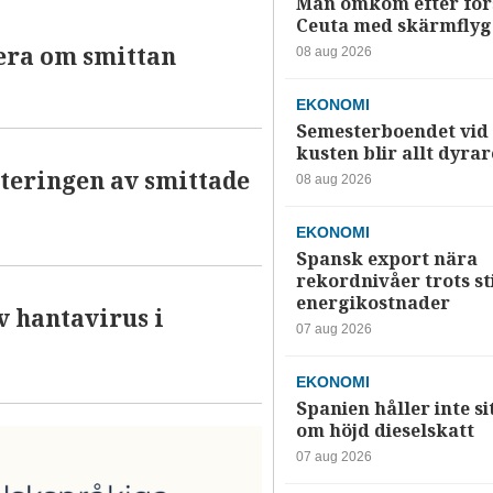
Man omkom efter förs
Ceuta med skärmflyg
tera om smittan
08 aug 2026
EKONOMI
Semesterboendet vid
kusten blir allt dyrar
teringen av smittade
08 aug 2026
EKONOMI
Spansk export nära
rekordnivåer trots s
energikostnader
v hantavirus i
07 aug 2026
EKONOMI
Spanien håller inte si
om höjd dieselskatt
07 aug 2026