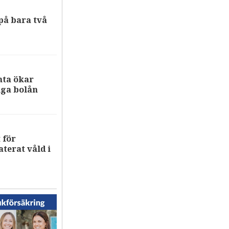
på bara två
nta ökar
iga bolån
 för
terat våld i