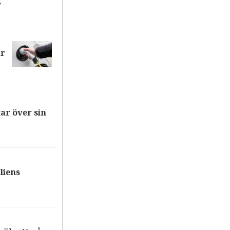
T
ar
ar över sin
liens