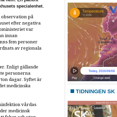
khusets specialenhet.
r observation på
uset efter negativa
soministeriet var
an innan
finns fem personer
rdnats av regionala
er. Enligt gällande
ste personerna
rton dagar. Syftet är
det medicinska
TIDNINGEN SK
sinfektion vårdas
nder medicinsk