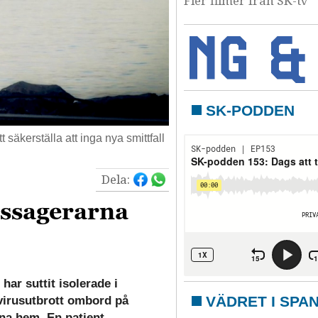
Fler filmer från SK-tv
SK-PODDEN
 säkerställa att inga nya smittfall
Dela:
assagerarna
ar suttit isolerade i
VÄDRET I SPA
avirusutbrott ombord på
sina hem. En patient