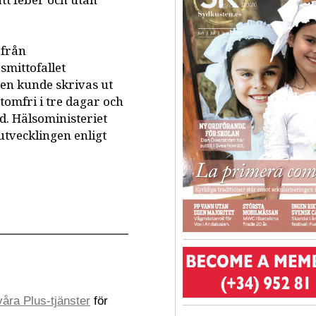
ätt feber och utan
 från
smittofallet
ten kunde skrivas ut
mtomfri i tre dagar och
jd. Hälsoministeriet
utvecklingen enligt
åra Plus-tjänster
för