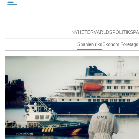
NYHETER
VÄRLDSPOLITIK
SPA
Spanien riks
Ekonomi
Företags