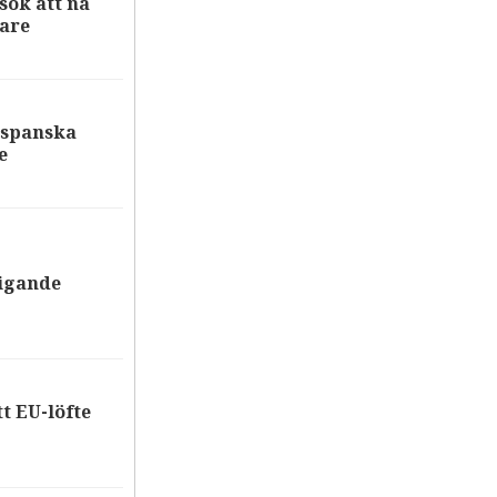
ök att nå
are
 spanska
e
tigande
tt EU-löfte