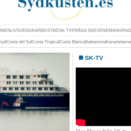
NIENLIV
SVENSKAR
BOSTAD
SK-TV
FRÅGA SK
EVENEMANG
RA
nytt
Costa del Sol
Costa Tropical
Costa Blanca
Balearerna
Kanarieöarn
SK-TV