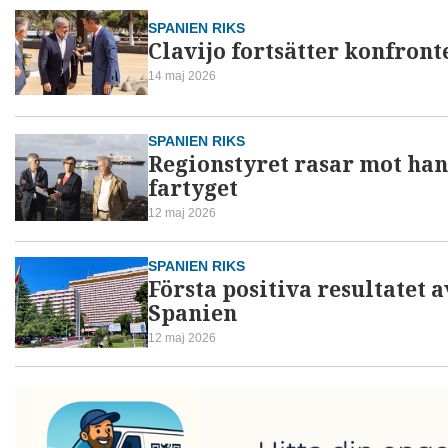
SPANIEN RIKS
Clavijo fortsätter konfron
14 maj 2026
SPANIEN RIKS
Regionstyret rasar mot han
fartyget
12 maj 2026
SPANIEN RIKS
Första positiva resultatet a
Spanien
12 maj 2026