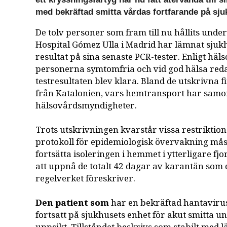
med bekräftad smitta vårdas fortfarande på sju
De tolv personer som fram till nu hållits unde
Hospital Gómez Ulla i Madrid har lämnat sjukh
resultat på sina senaste PCR-tester. Enligt häl
personerna symtomfria och vid god hälsa red
testresultaten blev klara. Bland de utskrivna 
från Katalonien, vars hemtransport har samo
hälsovårdsmyndigheter.
Trots utskrivningen kvarstår vissa restriktion
protokoll för epidemiologisk övervakning må
fortsätta isoleringen i hemmet i ytterligare fjo
att uppnå de totalt 42 dagar av karantän som 
regelverket föreskriver.
Den patient som
har en bekräftad hantaviru
fortsatt på sjukhusets enhet för akut smitta u