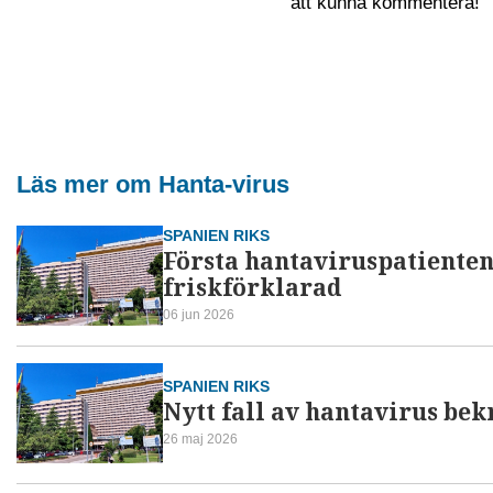
att kunna kommentera!
Läs mer om Hanta-virus
SPANIEN RIKS
Första hantaviruspatienten
friskförklarad
06 jun 2026
SPANIEN RIKS
Nytt fall av hantavirus bek
26 maj 2026