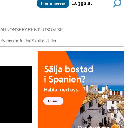
Logga in
Prenumerera
DANNONSER
ARKIV
PLUS
OM SK
a
Svenskar
Bostad
Skolkonflikten