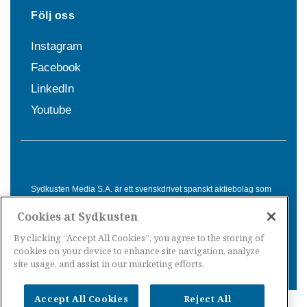
Följ oss
Instagram
Facebook
LinkedIn
Youtube
Sydkusten Media S.A. är ett svenskdrivet spanskt aktiebolag som
sedan 1992 erbjuder nyheter och tjänster till svensktalande i
Cookies at Sydkusten
Spanien. Genom nyhetsbevakning av hela Spanien, med bas på
Costa del Sol, är Sydkusten en ledande aktör inom
By clicking “Accept All Cookies”, you agree to the storing of
informationsförmedling för svenskar i Spanien.
cookies on your device to enhance site navigation, analyze
site usage, and assist in our marketing efforts.
Accept All Cookies
Reject All