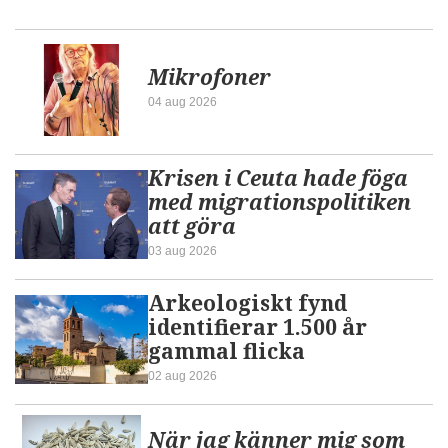
Mikrofoner
04 aug 2026
Krisen i Ceuta hade föga
med migrationspolitiken
att göra
03 aug 2026
Arkeologiskt fynd
identifierar 1.500 år
gammal flicka
02 aug 2026
När jag känner mig som