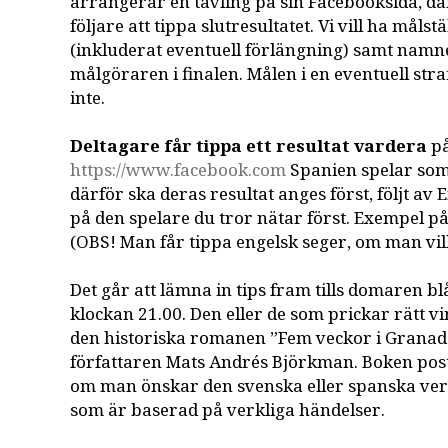
arrangerar en tävling på sin Facebooksida, d
följare att tippa slutresultatet. Vi vill ha målstä
(inkluderat eventuell förlängning) samt namne
målgöraren i finalen. Målen i en eventuell st
inte.
Deltagare får tippa ett resultat vardera
på
https://www.facebook.com
Spanien spelar so
därför ska deras resultat anges först, följt a
på den spelare du tror nätar först. Exempel på 
(OBS! Man får tippa engelsk seger, om man vill.
Det går att lämna in tips fram tills domaren b
klockan 21.00. Den eller de som prickar rätt v
den historiska romanen ”Fem veckor i Granad
författaren Mats Andrés Björkman. Boken pos
om man önskar den svenska eller spanska ve
som är baserad på verkliga händelser.