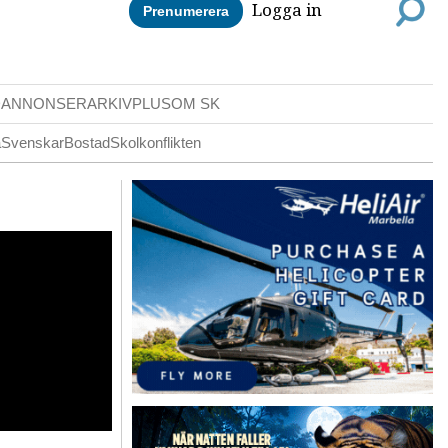
Logga in
Prenumerera
DANNONSER
ARKIV
PLUS
OM SK
a
Svenskar
Bostad
Skolkonflikten