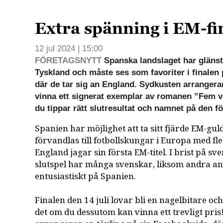
Extra spänning i EM-fi
12 jul 2024 | 15:00
FÖRETAGSNYTT
Spanska landslaget har glänst 
Tyskland och måste ses som favoriter i finalen 
där de tar sig an England. Sydkusten arrangerar
vinna ett signerat exemplar av romanen ”Fem 
du tippar rätt slutresultat och namnet på den f
Spanien har möjlighet att ta sitt fjärde EM-gu
förvandlas till fotbollskungar i Europa med fle
England jagar sin första EM-titel. I brist på sv
slutspel har många svenskar, liksom andra an
entusiastiskt på Spanien.
Finalen den 14 juli lovar bli en nagelbitare o
det om du dessutom kan vinna ett trevligt pri