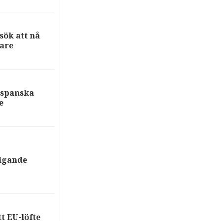
ök att nå
are
 spanska
e
tigande
tt EU-löfte