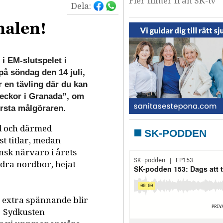
Fler filmer från SK-tv
Dela:
nalen!
i EM-slutspelet i
på söndag den 14 juli,
 en tävling där du kan
veckor i Granada”, om
örsta målgöraren.
ld och därmed
SK-PODDEN
st titlar, medan
ensk närvaro i årets
dra nordbor, hejat
ch extra spännande blir
s! Sydkusten