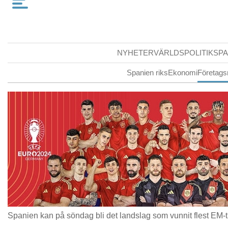
NYHETER
VÄRLDSPOLITIK
SPA
Spanien riks
Ekonomi
Företags
Spanien kan på söndag bli det landslag som vunnit flest EM-ti