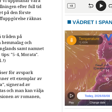
är vi uppmanar våra
llningen efter full tid
t på den förste
raffuppgörelse räknas
VÄDRET I SPA
 tråden på
m hemmalag och
v Englands samt namnet
tips: "5-4, Morata".
.!)
låser för avspark
inner ett exemplar av
a”, signerad av
tas och man kan välja
rsionen av romanen,