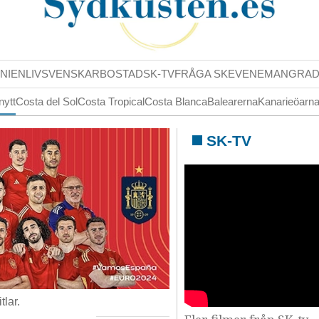
NIENLIV
SVENSKAR
BOSTAD
SK-TV
FRÅGA SK
EVENEMANG
RA
nytt
Costa del Sol
Costa Tropical
Costa Blanca
Balearerna
Kanarieöarn
SK-TV
tlar.