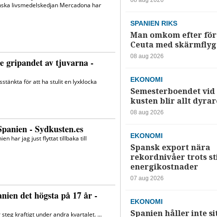
08 aug 2026
SPANIEN RIKS
Man omkom efter förs
Ceuta med skärmflyg
08 aug 2026
EKONOMI
Semesterboendet vid
kusten blir allt dyrar
08 aug 2026
EKONOMI
Spansk export nära
rekordnivåer trots s
energikostnader
07 aug 2026
EKONOMI
Spanien håller inte si