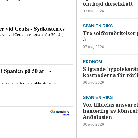
om höjd dieselskatt
07 aug 2026
SPANIEN RIKS
Tre solförmörkelser 
år
07 aug 2026
EKONOMI
Stigande hypoteksrä
kostnaderna för rörl
06 aug 2026
SPANIEN RIKS
Vox tilldelas ansvaret
hantering av könsrela
Andalusien
06 aug 2026