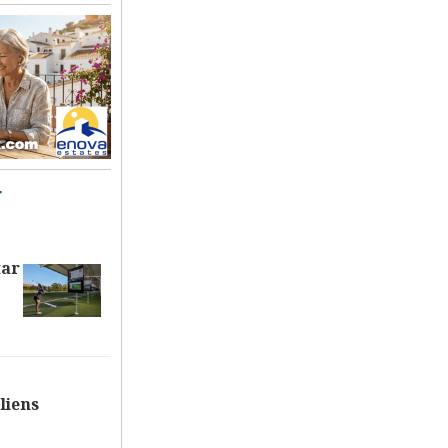
T
tar
liens