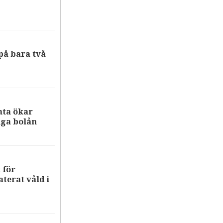
på bara två
nta ökar
iga bolån
 för
terat våld i