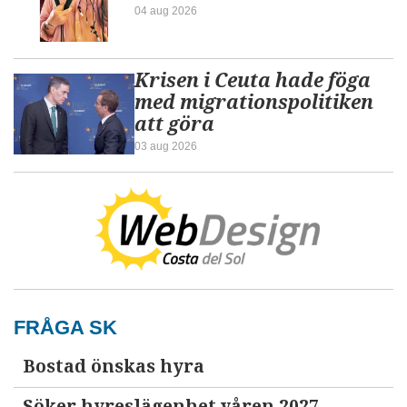
04 aug 2026
Krisen i Ceuta hade föga
med migrationspolitiken
att göra
03 aug 2026
FRÅGA SK
Bostad önskas hyra
Söker hyreslägenhet våren 2027