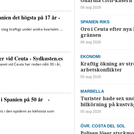
Guardia Civil-kasern
06 aug 2026
SPANIEN RIKS
Oro i Ceuta efter nya k
gränsen
06 aug 2026
EKONOMI
Kraftig ökning av str
arbetskonflikter
05 aug 2026
MARBELLA
Turister hade sex un
bilkörning på kustv
05 aug 2026
ÖVR. COSTA DEL SOL
Polisen löser styckmo