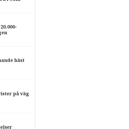
20.000-
gen
nande häst
ister på väg
elser