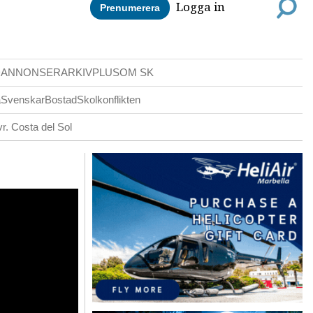
Logga in
Prenumerera
DANNONSER
ARKIV
PLUS
OM SK
a
Svenskar
Bostad
Skolkonflikten
r. Costa del Sol