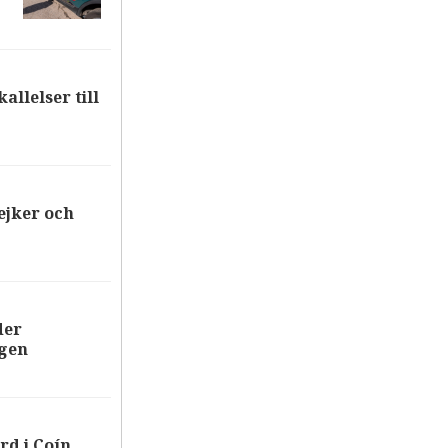
allelser till
ejker och
der
ägen
rd i Coín