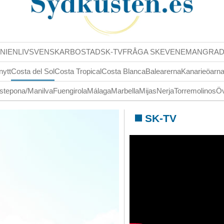
NIENLIV
SVENSKAR
BOSTAD
SK-TV
FRÅGA SK
EVENEMANG
RA
nytt
Costa del Sol
Costa Tropical
Costa Blanca
Balearerna
Kanarieöarn
stepona/Manilva
Fuengirola
Málaga
Marbella
Mijas
Nerja
Torremolinos
Öv
SK-TV