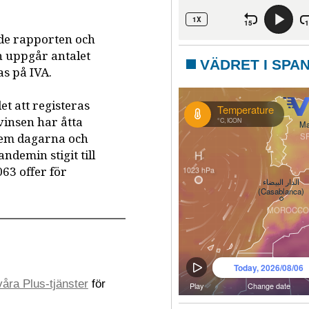
nde rapporten och
n uppgår antalet
VÄDRET I SPA
as på IVA.
t att registeras
vinsen har åtta
 fem dagarna och
ndemin stigit till
063 offer för
åra Plus-tjänster
för