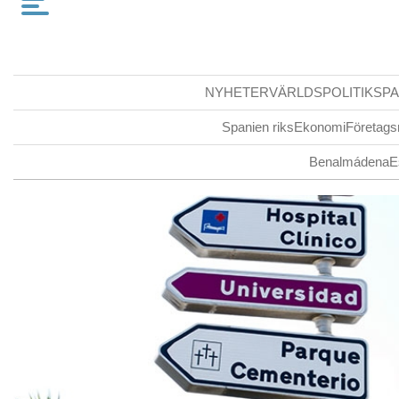
NYHETER
VÄRLDSPOLITIK
SPA
Spanien riks
Ekonomi
Företags
Benalmádena
E