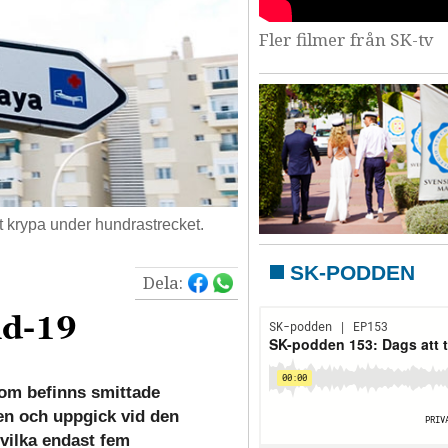
Fler filmer från SK-tv
t krypa under hundrastrecket.
SK-PODDEN
Dela:
id-19
som befinns smittade
en och uppgick vid den
vilka endast fem