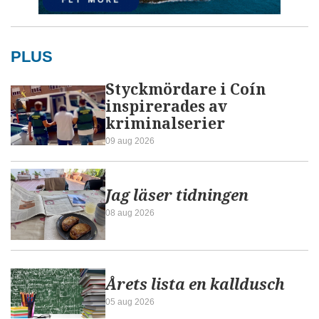
PLUS
Styckmördare i Coín
inspirerades av
kriminalserier
09 aug 2026
Jag läser tidningen
08 aug 2026
Årets lista en kalldusch
05 aug 2026