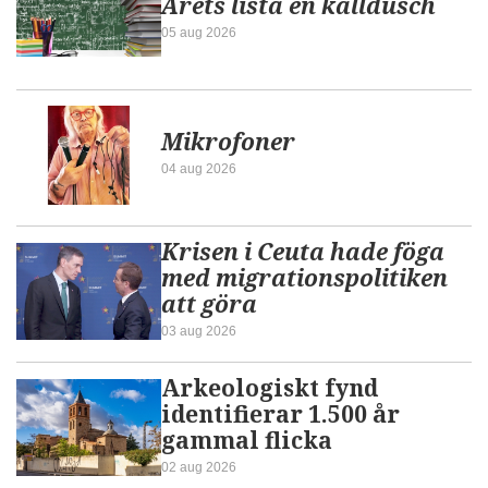
Årets lista en kalldusch
05 aug 2026
Mikrofoner
04 aug 2026
Krisen i Ceuta hade föga
med migrationspolitiken
att göra
03 aug 2026
Arkeologiskt fynd
identifierar 1.500 år
gammal flicka
02 aug 2026