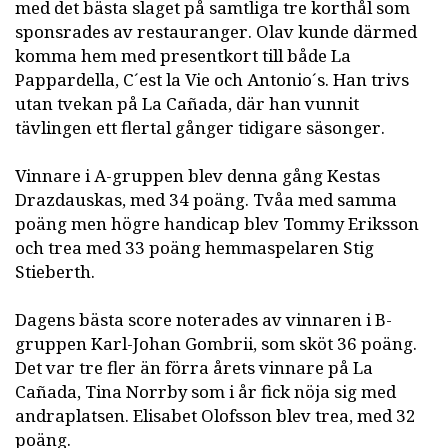
med det bästa slaget på samtliga tre korthål som
sponsrades av restauranger. Olav kunde därmed
komma hem med presentkort till både La
Pappardella, C´est la Vie och Antonio´s. Han trivs
utan tvekan på La Cañada, där han vunnit
tävlingen ett flertal gånger tidigare säsonger.
Vinnare i A-gruppen blev denna gång Kestas
Drazdauskas, med 34 poäng. Tvåa med samma
poäng men högre handicap blev Tommy Eriksson
och trea med 33 poäng hemmaspelaren Stig
Stieberth.
Dagens bästa score noterades av vinnaren i B-
gruppen Karl-Johan Gombrii, som sköt 36 poäng.
Det var tre fler än förra årets vinnare på La
Cañada, Tina Norrby som i år fick nöja sig med
andraplatsen. Elisabet Olofsson blev trea, med 32
poäng.