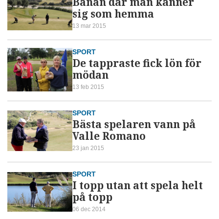
Banan där man känner
sig som hemma
13 mar 2015
SPORT
De tappraste fick lön för
mödan
13 feb 2015
SPORT
Bästa spelaren vann på
Valle Romano
23 jan 2015
SPORT
I topp utan att spela helt
på topp
06 dec 2014