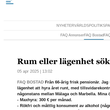
NYHETER
VÄRLDSPOLITIK
SPA
FAQ Annonser
FAQ Bostad
FAQ
Rum eller lägenhet sök
05 apr 2025 | 13:02
FAQ BOSTAD
Från 66-årig frisk pensionär. Jag 
lägenhet att hyra året runt, med tillsvidarekontr
någonstans mellan Málaga och Marbella. Mina 
- Maxhyra: 300 € per månad.
- Rökfri och måttlig konsument av alkohol (någr