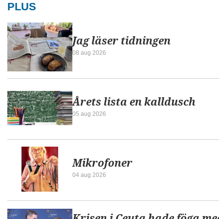
PLUS
Jag läser tidningen
08 aug 2026
Årets lista en kalldusch
05 aug 2026
Mikrofoner
04 aug 2026
Krisen i Ceuta hade föga me