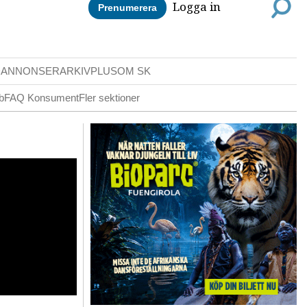
Logga in
Prenumerera
DANNONSER
ARKIV
PLUS
OM SK
b
FAQ Konsument
Fler sektioner