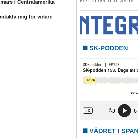
Fler filmer från SK-tv
ll mars i Centralamerika
ontakta mig för vidare
SK-PODDEN
VÄDRET I SPA