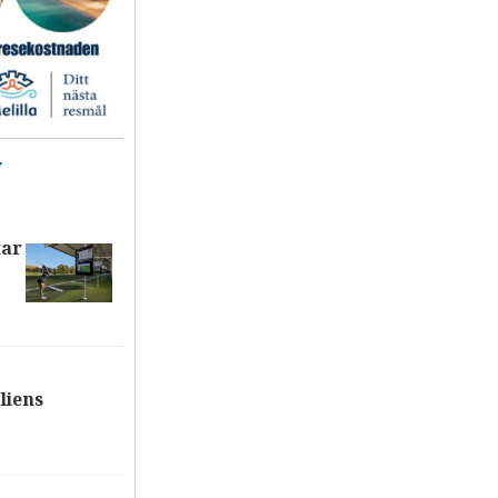
T
tar
liens