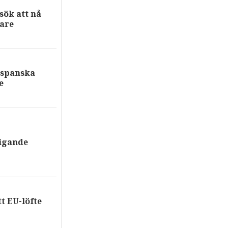
ök att nå
are
 spanska
e
tigande
tt EU-löfte