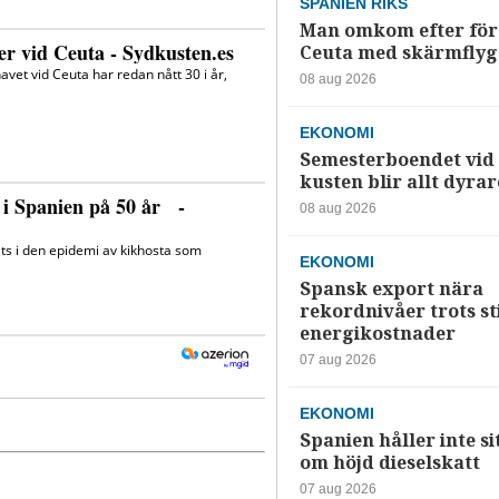
SPANIEN RIKS
Man omkom efter förs
Ceuta med skärmflyg
08 aug 2026
EKONOMI
Semesterboendet vid
kusten blir allt dyrar
08 aug 2026
EKONOMI
Spansk export nära
rekordnivåer trots s
energikostnader
07 aug 2026
EKONOMI
Spanien håller inte si
om höjd dieselskatt
07 aug 2026