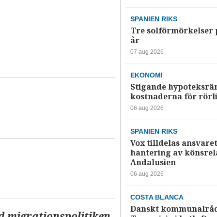
SPANIEN RIKS
Tre solförmörkelser 
år
07 aug 2026
EKONOMI
Stigande hypoteksrä
kostnaderna för rörl
06 aug 2026
SPANIEN RIKS
Vox tilldelas ansvaret
hantering av könsrela
Andalusien
06 aug 2026
COSTA BLANCA
Danskt kommunalråd
d migrationspolitiken