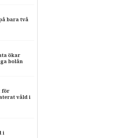
på bara två
nta ökar
iga bolån
 för
terat våld i
 i