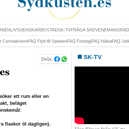
NIENLIV
SVENSKAR
BOSTAD
SK-TV
FRÅGA SK
EVENEMANG
RA
 Coronakrisen
FAQ Flytt till Spanien
FAQ Företag
FAQ Hälsa
FAQ Job
SK-TV
Dela:
es
söker ett rum eller en
akt, beläget
önskemål:
a flaskor öl dagligen).