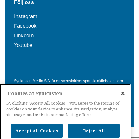
Följ oss
Instagram
Facebook
LinkedIn
Youtube
Sydkusten Media S.A. är ett svenskdrivet spanskt aktiebolag som
sedan 1992 erbjuder nyheter och tjänster till svensktalande i
Cookies at Sydkusten
Spanien. Genom nyhetsbevakning av hela Spanien, med bas på
Costa del Sol, är Sydkusten en ledande aktör inom
By clicking “Accept All Cookies”, you agree to the storing of
informationsförmedling för svenskar i Spanien.
cookies on your device to enhance site navigation, analyze
site usage, and assist in our marketing efforts.
Accept All Cookies
Reject All