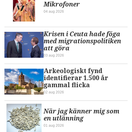
Mikrofoner
04 aug 2026
Krisen i Ceuta hade föga
med migrationspolitiken
att göra
03 aug 2026
Arkeologiskt fynd
identifierar 1.500 år
gammal flicka
02 aug 2026
När jag känner mig som
en utlänning
01 aug 2026