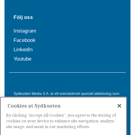
Följ oss
Instagram
Facebook
LinkedIn
Youtube
Sydkusten Media S.A. är ett svenskdrivet spanskt aktiebolag som
sedan 1992 erbjuder nyheter och tjänster till svensktalande i
Cookies at Sydkusten
Spanien. Genom nyhetsbevakning av hela Spanien, med bas på
Costa del Sol, är Sydkusten en ledande aktör inom
By clicking “Accept All Cookies”, you agree to the storing of
informationsförmedling för svenskar i Spanien.
cookies on your device to enhance site navigation, analyze
site usage, and assist in our marketing efforts.