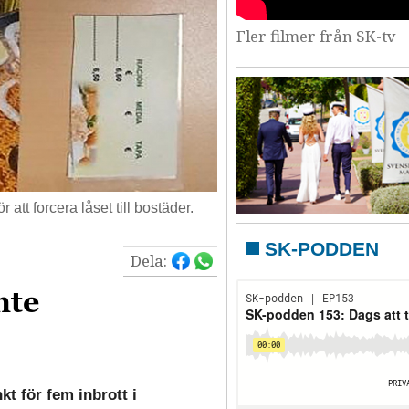
Fler filmer från SK-tv
tt forcera låset till bostäder.
SK-PODDEN
Dela:
nte
t för fem inbrott i