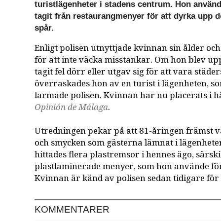
turistlägenheter i stadens centrum. Hon använ
tagit från restaurangmenyer för att dyrka upp d
spår.
Enligt polisen utnyttjade kvinnan sin ålder oc
för att inte väcka misstankar. Om hon blev up
tagit fel dörr eller utgav sig för att vara städer
överraskades hon av en turist i lägenheten, 
larmade polisen. Kvinnan har nu placerats i h
Opinión de Málaga
.
Utredningen pekar på att 81-åringen främst v
och smycken som gästerna lämnat i lägenheter
hittades flera plastremsor i hennes ägo, särsk
plastlaminerade menyer, som hon använde för 
Kvinnan är känd av polisen sedan tidigare fö
KOMMENTARER