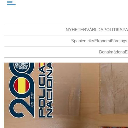
NYHETER
VÄRLDSPOLITIK
SPA
Spanien riks
Ekonomi
Företags
Benalmádena
E