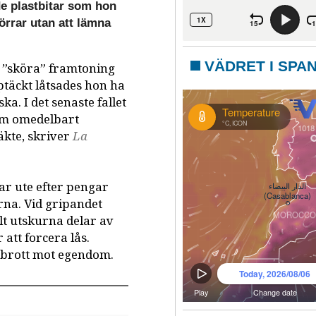
de plastbitar som hon
örrar utan att lämna
VÄDRET I SPA
h ”sköra” framtoning
ptäckt låtsades hon ha
ska. I det senaste fallet
som omedelbart
äkte, skriver
La
ar ute efter pengar
na. Vid gripandet
ilt utskurna delar av
att forcera lås.
r brott mot egendom.