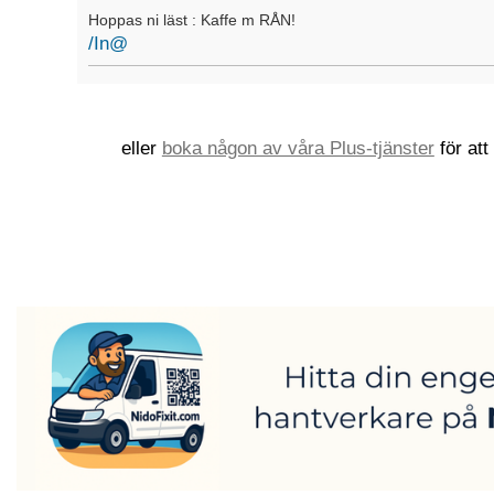
Hoppas ni läst : Kaffe m RÅN!
/
In@
eller
boka någon av våra Plus-tjänster
för at