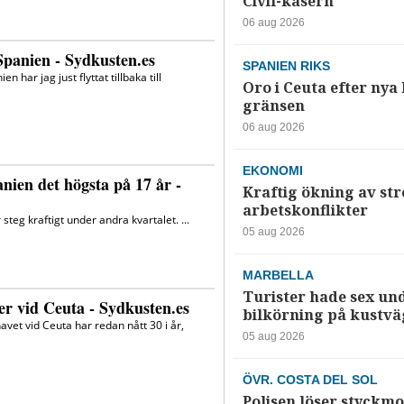
Civil-kasern
06 aug 2026
SPANIEN RIKS
Oro i Ceuta efter nya k
gränsen
06 aug 2026
EKONOMI
Kraftig ökning av str
arbetskonflikter
05 aug 2026
MARBELLA
Turister hade sex un
bilkörning på kustv
05 aug 2026
ÖVR. COSTA DEL SOL
Polisen löser styckmo