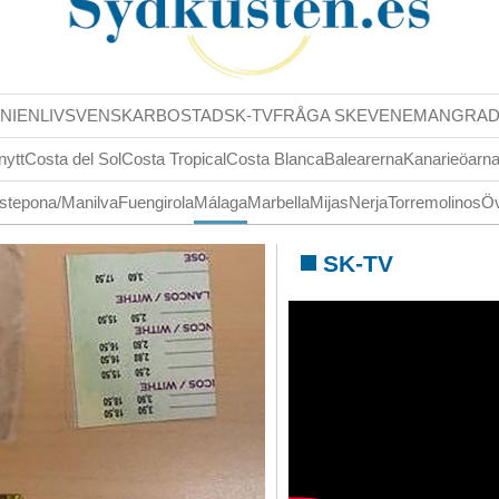
NIENLIV
SVENSKAR
BOSTAD
SK-TV
FRÅGA SK
EVENEMANG
RA
nytt
Costa del Sol
Costa Tropical
Costa Blanca
Balearerna
Kanarieöarn
stepona/Manilva
Fuengirola
Málaga
Marbella
Mijas
Nerja
Torremolinos
Öv
SK-TV