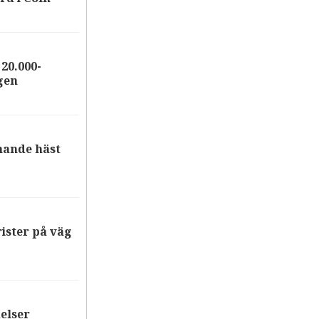
20.000-
gen
nande häst
ister på väg
elser