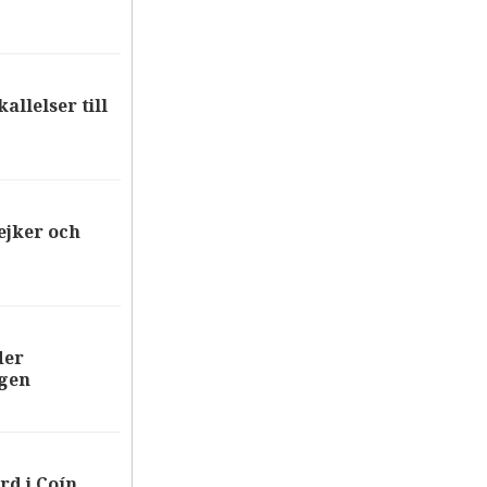
allelser till
ejker och
der
ägen
rd i Coín