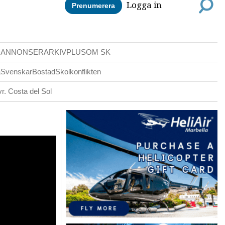
Logga in
Prenumerera
DANNONSER
ARKIV
PLUS
OM SK
a
Svenskar
Bostad
Skolkonflikten
r. Costa del Sol