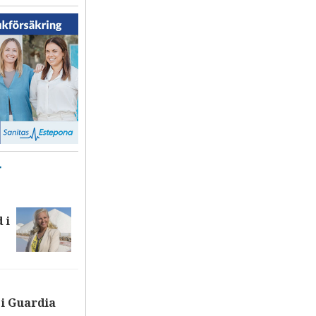
T
 i
i Guardia