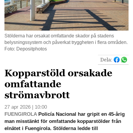
Stölderna har orsakat omfattande skador på stadens
belysningssystem och påverkat tryggheten i flera områden.
Foto: Depositphotos
Dela:
Kopparstöld orsakade
omfattande
strömavbrott
27 apr 2026 | 10:00
FUENGIROLA
Policía Nacional har gripit en 45-årig
man misstänkt för omfattande kopparstölder från
elnätet i Fuengirola. Stölderna ledde till