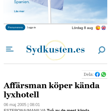
Lördag 8 aug
Prenumerera
Logga in
Dela:
Affärsman köper kända
lyxhotell
06 maj 2005 | 08:01
ESTEPONA/MANILVA
Två av de mest kända