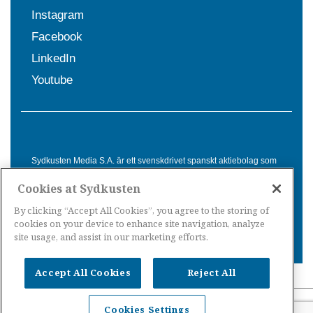
Instagram
Facebook
LinkedIn
Youtube
Sydkusten Media S.A. är ett svenskdrivet spanskt aktiebolag som
sedan 1992 erbjuder nyheter och tjänster till svensktalande i
Cookies at Sydkusten
Spanien. Genom nyhetsbevakning av hela Spanien, med bas på
Costa del Sol, är Sydkusten en ledande aktör inom
By clicking “Accept All Cookies”, you agree to the storing of
informationsförmedling för svenskar i Spanien.
cookies on your device to enhance site navigation, analyze
site usage, and assist in our marketing efforts.
Accept All Cookies
Reject All
Nyheter Spanien
·
Nyheter Costa del Sol
·
Nyheter
Cookies Settings