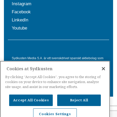
Instagram
Facebook
LinkedIn
Youtube
Sydkusten Media S.A. är ett svenskdrivet spanskt aktiebolag som
sedan 1992 erbjuder nyheter och tjänster till svensktalande i
Cookies at Sydkusten
Spanien. Genom nyhetsbevakning av hela Spanien, med bas på
Costa del Sol, är Sydkusten en ledande aktör inom
By clicking “Accept All Cookies”, you agree to the storing of
informationsförmedling för svenskar i Spanien.
cookies on your device to enhance site navigation, analyze
site usage, and assist in our marketing efforts.
Accept All Cookies
Reject All
Nyheter Spanien
·
Nyheter Costa del Sol
·
Nyheter
Cookies Settings