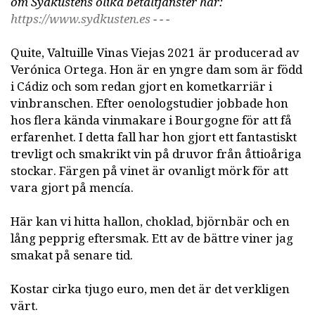
om Sydkustens olika betaltjänster här:
https://www.sydkusten.es
- - -
Quite, Valtuille Vinas Viejas 2021 är producerad av
Verónica Ortega. Hon är en yngre dam som är född
i Cádiz och som redan gjort en kometkarriär i
vinbranschen. Efter oenologstudier jobbade hon
hos flera kända vinmakare i Bourgogne för att få
erfarenhet. I detta fall har hon gjort ett fantastiskt
trevligt och smakrikt vin på druvor från åttioåriga
stockar. Färgen på vinet är ovanligt mörk för att
vara gjort på mencía.
Här kan vi hitta hallon, choklad, björnbär och en
lång pepprig eftersmak. Ett av de bättre viner jag
smakat på senare tid.
Kostar cirka tjugo euro, men det är det verkligen
värt.