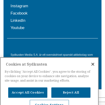
Instagram
Facebook
LinkedIn
Youtube
Sydkusten Media S.A. är ett svenskdrivet spanskt aktiebolag som
sedan 1992 erbjuder nyheter och tjänster till svensktalande i
Cookies at Sydkusten
Spanien. Genom nyhetsbevakning av hela Spanien, med bas på
Costa del Sol, är Sydkusten en ledande aktör inom
By clicking “Accept All Cookies”, you agree to the storing of
informationsförmedling för svenskar i Spanien.
cookies on your device to enhance site navigation, analyze
site usage, and assist in our marketing efforts.
Accept All Cookies
Reject All
Nyheter Spanien
·
Nyheter Costa del Sol
·
Nyheter
Cookies Settings