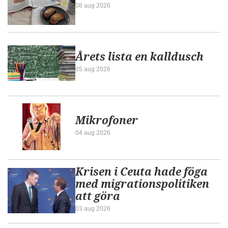
08 aug 2026
Årets lista en kalldusch
05 aug 2026
Mikrofoner
04 aug 2026
Krisen i Ceuta hade föga
med migrationspolitiken
att göra
03 aug 2026