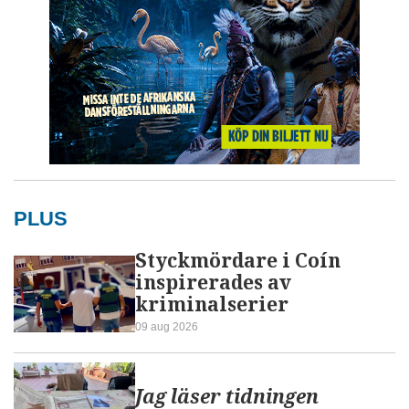
PLUS
Styckmördare i Coín
inspirerades av
kriminalserier
09 aug 2026
Jag läser tidningen