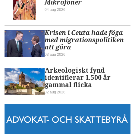
Mikrofoner
04 aug 2026
Krisen i Ceuta hade föga
med migrationspolitiken
att göra
03 aug 2026
Arkeologiskt fynd
identifierar 1.500 år
gammal flicka
02 aug 2026