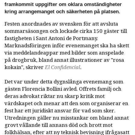
framkommit uppgifter om oklara omständigheter
kring arrangemanget och säkerheten på platsen.
Festen anordnades av svensken för att avsluta
sommarsäsongen och lockade cirka 150 gäster till
fastigheten i Sant Antoni de Portmany.
Marknadsföringen inför evenemanget ska ha skett
via meddelandeappar med bilder som anspelade
på drogbruk, bland annat illustrationer av "rosa
kokain", skriver
El Confidencial
.
Det var under detta dygnslånga evenemang som
gästen Florencia Bollini avled. Offrets familj och
deras advokat riktar nu skarp kritik mot
värdskapet och menar att den som organiserar en
fest har ett juridiskt ansvar för vad som sker.
Utredningen gäller nu misstankar om bland annat
grovt vållande till annans död och brott mot
folkhälsan, efter att ny teknisk bevisning ifrågasatt