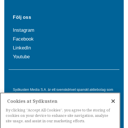
Följ oss
Instagram
Facebook
LinkedIn
Youtube
Sydkusten Media S.A. är ett svenskdrivet spanskt aktiebolag som
sedan 1992 erbjuder nyheter och tjänster till svensktalande i
Cookies at Sydkusten
Spanien. Genom nyhetsbevakning av hela Spanien, med bas på
Costa del Sol, är Sydkusten en ledande aktör inom
By clicking “Accept All Cookies”, you agree to the storing of
informationsförmedling för svenskar i Spanien.
cookies on your device to enhance site navigation, analyze
site usage, and assist in our marketing efforts.