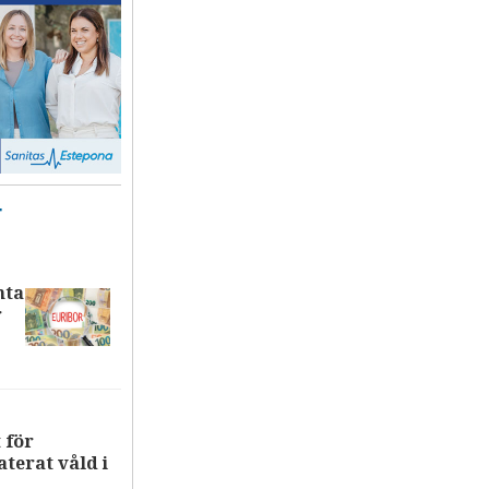
T
nta
r
 för
terat våld i