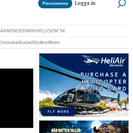
Logga in
Prenumerera
DANNONSER
ARKIV
PLUS
OM SK
a
Svenskar
Bostad
Skolkonflikten