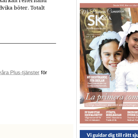
käl kan i efterhand
vika böter. Totalt
åra Plus-tjänster
för