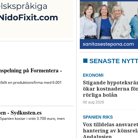
SENASTE NYT
EKONOMI
Stigande hypoteksrä
ökar kostnaderna fö
rörliga bolån
06 aug 2026
SPANIEN RIKS
Vox tilldelas ansvaret
hantering av könsrela
Andalusien