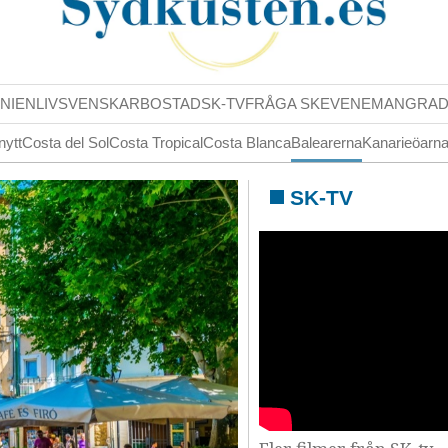
NIENLIV
SVENSKAR
BOSTAD
SK-TV
FRÅGA SK
EVENEMANG
RA
nytt
Costa del Sol
Costa Tropical
Costa Blanca
Balearerna
Kanarieöarn
SK-TV