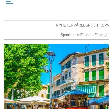
NYHETER
VÄRLDSPOLITIK
SPA
Spanien riks
Ekonomi
Företags