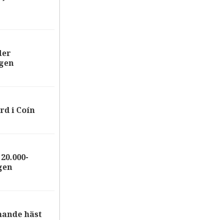
der
ägen
rd i Coín
20.000-
gen
nande häst