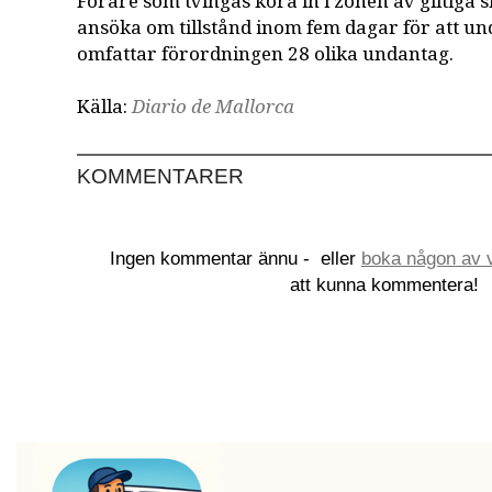
Förare som tvingas köra in i zonen av giltiga s
ansöka om tillstånd inom fem dagar för att und
omfattar förordningen 28 olika undantag.
Källa:
Diario de Mallorca
KOMMENTARER
Ingen kommentar ännu -
eller
boka någon av v
att kunna kommentera!