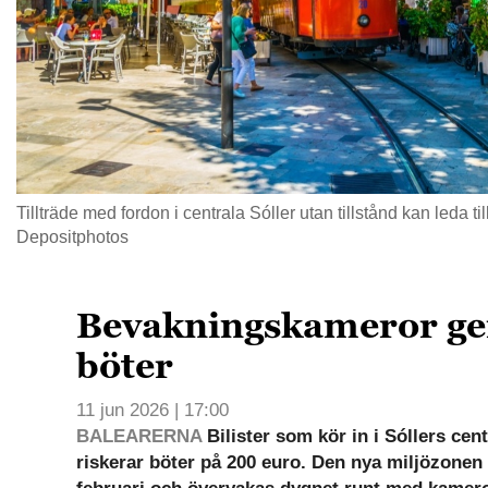
Tillträde med fordon i centrala Sóller utan tillstånd kan leda til
Depositphotos
Bevakningskameror ge
böter
11 jun 2026 | 17:00
BALEARERNA
Bilister som kör in i Sóllers cen
riskerar böter på 200 euro. Den nya miljözonen h