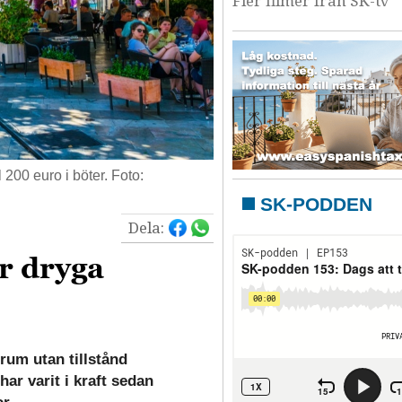
Fler filmer från SK-tv
l 200 euro i böter. Foto:
SK-PODDEN
Dela:
r dryga
trum utan tillstånd
ar varit i kraft sedan