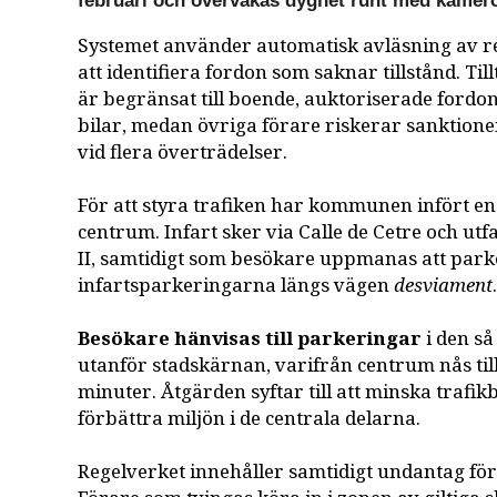
februari och övervakas dygnet runt med kamero
Systemet använder automatisk avläsning av re
att identifiera fordon som saknar tillstånd. Til
är begränsat till boende, auktoriserade fordon
bilar, medan övriga förare riskerar sanktio
vid flera överträdelser.
För att styra trafiken har kommunen infört en
centrum. Infart sker via Calle de Cetre och utfa
II, samtidigt som besökare uppmanas att parke
infartsparkeringarna längs vägen
desviament
Besökare hänvisas till parkeringar
i den så
utanför stadskärnan, varifrån centrum nås till 
minuter. Åtgärden syftar till att minska trafi
förbättra miljön i de centrala delarna.
Regelverket innehåller samtidigt undantag för 