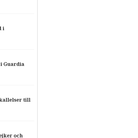
 i
i Guardia
allelser till
ejker och