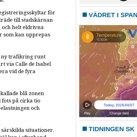
r.
gistreringsskyltar för
VÄDRET I SPA
lträde till stadskärnan
 och helt eldrivna
ner som kan upprepas
 ny trafikring runt
rt via Calle de Isabel
ra vid de fyra
.
 kallade blå zonen
fots på cirka tio
kbelastningen och
TIDNINGEN SK
särskilda situationer.