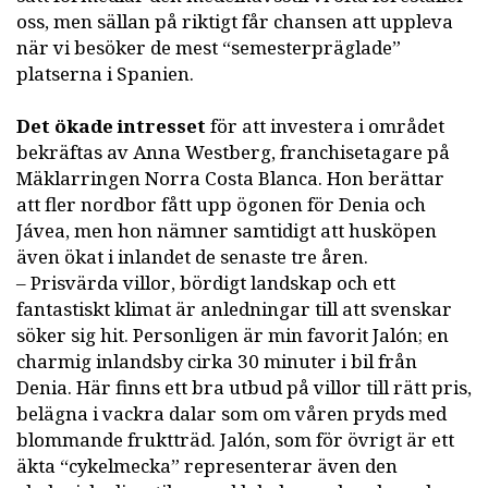
oss, men sällan på riktigt får chansen att uppleva
när vi besöker de mest “semesterpräglade”
platserna i Spanien.
Det ökade intresset
för att investera i området
bekräftas av Anna Westberg, franchisetagare på
Mäklarringen Norra Costa Blanca. Hon berättar
att fler nordbor fått upp ögonen för Denia och
Jávea, men hon nämner samtidigt att husköpen
även ökat i inlandet de senaste tre åren.
– Prisvärda villor, bördigt landskap och ett
fantastiskt klimat är anledningar till att svenskar
söker sig hit. Personligen är min favorit Jalón; en
charmig inlandsby cirka 30 minuter i bil från
Denia. Här finns ett bra utbud på villor till rätt pris,
belägna i vackra dalar som om våren pryds med
blommande fruktträd. Jalón, som för övrigt är ett
äkta “cykelmecka” representerar även den