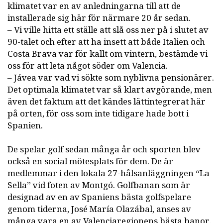
klimatet var en av anledningarna till att de
installerade sig här för närmare 20 år sedan.
– Vi ville hitta ett ställe att slå oss ner på i slutet av
90-talet och efter att ha insett att både Italien och
Costa Brava var för kallt om vintern, bestämde vi
oss för att leta något söder om Valencia.
– Jávea var vad vi sökte som nyblivna pensionärer.
Det optimala klimatet var så klart avgörande, men
även det faktum att det kändes lättintegrerat här
på orten, för oss som inte tidigare hade bott i
Spanien.
De spelar golf sedan många år och sporten blev
också en social mötesplats för dem. De är
medlemmar i den lokala 27-hålsanläggningen “La
Sella” vid foten av Montgó. Golfbanan som är
designad av en av Spaniens bästa golfspelare
genom tiderna, José María Olazábal, anses av
många vara en av Valenciaregionens bästa banor.