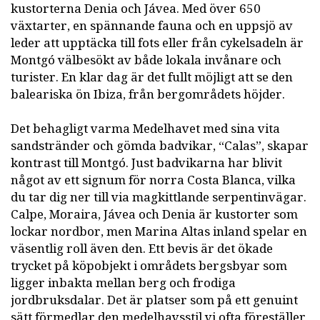
kustorterna Denia och Jávea. Med över 650
växtarter, en spännande fauna och en uppsjö av
leder att upptäcka till fots eller från cykelsadeln är
Montgó välbesökt av både lokala invånare och
turister. En klar dag är det fullt möjligt att se den
baleariska ön Ibiza, från bergområdets höjder.
Det behagligt varma Medelhavet med sina vita
sandstränder och gömda badvikar, “Calas”, skapar
kontrast till Montgó. Just badvikarna har blivit
något av ett signum för norra Costa Blanca, vilka
du tar dig ner till via magkittlande serpentinvägar.
Calpe, Moraira, Jávea och Denia är kustorter som
lockar nordbor, men Marina Altas inland spelar en
väsentlig roll även den. Ett bevis är det ökade
trycket på köpobjekt i områdets bergsbyar som
ligger inbakta mellan berg och frodiga
jordbruksdalar. Det är platser som på ett genuint
sätt förmedlar den medelhavsstil vi ofta föreställer