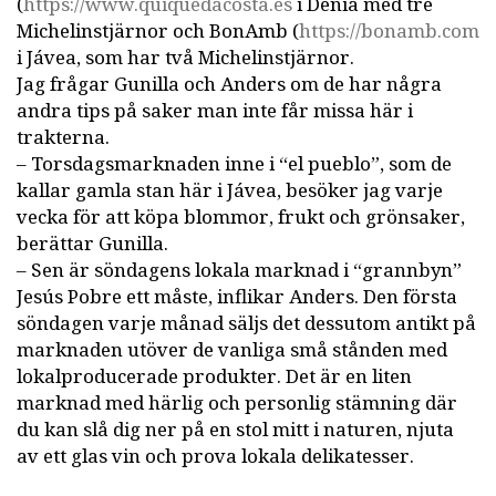
(
https://www.quiquedacosta.es
i Denia med tre
Michelinstjärnor och BonAmb (
https://bonamb.com
i Jávea, som har två Michelinstjärnor.
Jag frågar Gunilla och Anders om de har några
andra tips på saker man inte får missa här i
trakterna.
– Torsdagsmarknaden inne i “el pueblo”, som de
kallar gamla stan här i Jávea, besöker jag varje
vecka för att köpa blommor, frukt och grönsaker,
berättar Gunilla.
– Sen är söndagens lokala marknad i “grannbyn”
Jesús Pobre ett måste, inflikar Anders. Den första
söndagen varje månad säljs det dessutom antikt på
marknaden utöver de vanliga små stånden med
lokalproducerade produkter. Det är en liten
marknad med härlig och personlig stämning där
du kan slå dig ner på en stol mitt i naturen, njuta
av ett glas vin och prova lokala delikatesser.