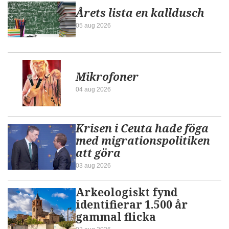
Årets lista en kalldusch
05 aug 2026
Mikrofoner
04 aug 2026
Krisen i Ceuta hade föga
med migrationspolitiken
att göra
03 aug 2026
Arkeologiskt fynd
identifierar 1.500 år
gammal flicka