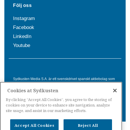
Följ oss
Instagram
Facebook
LinkedIn
Youtube
Sydkusten Media S.A. är ett svenskdrivet spanskt aktiebolag som
sedan 1992 erbjuder nyheter och tjänster till svensktalande i
Cookies at Sydkusten
Spanien. Genom nyhetsbevakning av hela Spanien, med bas på
Costa del Sol, är Sydkusten en ledande aktör inom
By clicking “Accept All Cookies”, you agree to the storing of
informationsförmedling för svenskar i Spanien.
cookies on your device to enhance site navigation, analyze
site usage, and assist in our marketing efforts.
Accept All Cookies
Reject All