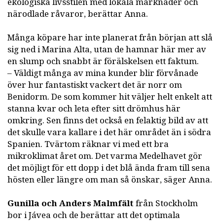
ekologiska livsstilen med lokala marknader och
närodlade råvaror, berättar Anna.
Många köpare har inte planerat från början att slå
sig ned i Marina Alta, utan de hamnar här mer av
en slump och snabbt är förälskelsen ett faktum.
– Väldigt många av mina kunder blir förvånade
över hur fantastiskt vackert det är norr om
Benidorm. De som kommer hit väljer helt enkelt att
stanna kvar och leta efter sitt drömhus här
omkring. Sen finns det också en felaktig bild av att
det skulle vara kallare i det här området än i södra
Spanien. Tvärtom räknar vi med ett bra
mikroklimat året om. Det varma Medelhavet gör
det möjligt för ett dopp i det blå ända fram till sena
hösten eller längre om man så önskar, säger Anna.
Gunilla och Anders Malmfält
från Stockholm
bor i Jávea och de berättar att det optimala