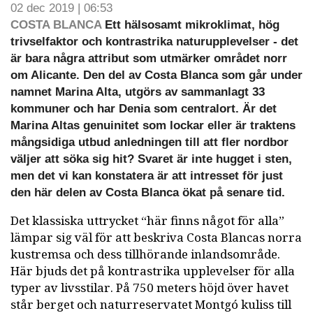
02 dec 2019 | 06:53
COSTA BLANCA
Ett hälsosamt mikroklimat, hög
trivselfaktor och kontrastrika naturupplevelser - det
är bara några attribut som utmärker området norr
om Alicante. Den del av Costa Blanca som går under
namnet Marina Alta, utgörs av sammanlagt 33
kommuner och har Denia som centralort. Är det
Marina Altas genuinitet som lockar eller är traktens
mångsidiga utbud anledningen till att fler nordbor
väljer att söka sig hit? Svaret är inte hugget i sten,
men det vi kan konstatera är att intresset för just
den här delen av Costa Blanca ökat på senare tid.
Det klassiska uttrycket “här finns något för alla”
lämpar sig väl för att beskriva Costa Blancas norra
kustremsa och dess tillhörande inlandsområde.
Här bjuds det på kontrastrika upplevelser för alla
typer av livsstilar. På 750 meters höjd över havet
står berget och naturreservatet Montgó kuliss till