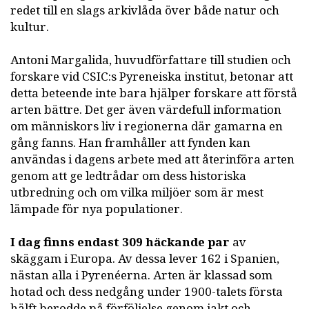
redet till en slags arkivlåda över både natur och
kultur.
Antoni Margalida, huvudförfattare till studien och
forskare vid CSIC:s Pyreneiska institut, betonar att
detta beteende inte bara hjälper forskare att förstå
arten bättre. Det ger även värdefull information
om människors liv i regionerna där gamarna en
gång fanns. Han framhåller att fynden kan
användas i dagens arbete med att återinföra arten
genom att ge ledtrådar om dess historiska
utbredning och om vilka miljöer som är mest
lämpade för nya populationer.
I dag finns endast 309 häckande par
av
skäggam i Europa. Av dessa lever 162 i Spanien,
nästan alla i Pyrenéerna. Arten är klassad som
hotad och dess nedgång under 1900-talets första
hälft berodde på förföljelse genom jakt och