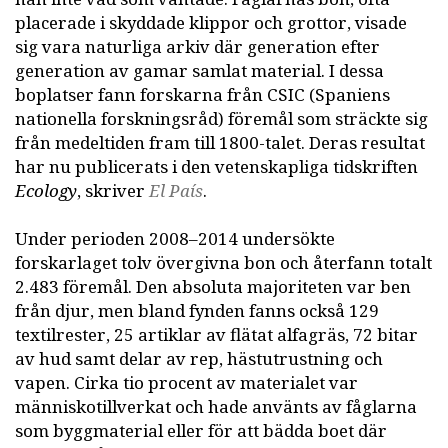
placerade i skyddade klippor och grottor, visade
sig vara naturliga arkiv där generation efter
generation av gamar samlat material. I dessa
boplatser fann forskarna från CSIC (Spaniens
nationella forskningsråd) föremål som sträckte sig
från medeltiden fram till 1800-talet. Deras resultat
har nu publicerats i den vetenskapliga tidskriften
Ecology
, skriver
El País
.
Under perioden 2008–2014 undersökte
forskarlaget tolv övergivna bon och återfann totalt
2.483 föremål. Den absoluta majoriteten var ben
från djur, men bland fynden fanns också 129
textilrester, 25 artiklar av flätat alfagräs, 72 bitar
av hud samt delar av rep, hästutrustning och
vapen. Cirka tio procent av materialet var
människotillverkat och hade använts av fåglarna
som byggmaterial eller för att bädda boet där