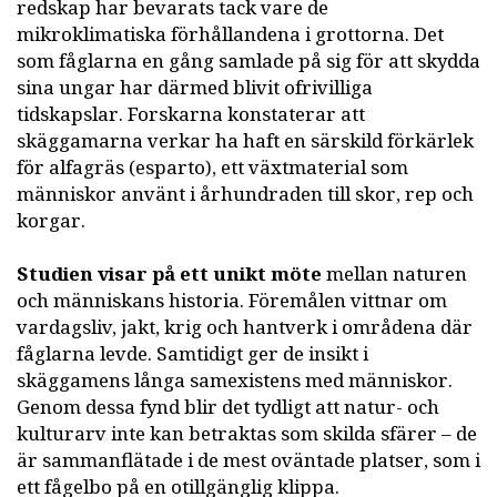
redskap har bevarats tack vare de
mikroklimatiska förhållandena i grottorna. Det
som fåglarna en gång samlade på sig för att skydda
sina ungar har därmed blivit ofrivilliga
tidskapslar. Forskarna konstaterar att
skäggamarna verkar ha haft en särskild förkärlek
för alfagräs (esparto), ett växtmaterial som
människor använt i århundraden till skor, rep och
korgar.
Studien visar på ett unikt möte
mellan naturen
och människans historia. Föremålen vittnar om
vardagsliv, jakt, krig och hantverk i områdena där
fåglarna levde. Samtidigt ger de insikt i
skäggamens långa samexistens med människor.
Genom dessa fynd blir det tydligt att natur- och
kulturarv inte kan betraktas som skilda sfärer – de
är sammanflätade i de mest oväntade platser, som i
ett fågelbo på en otillgänglig klippa.