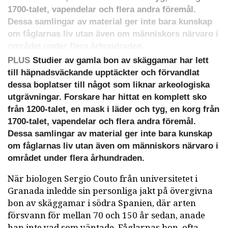
1700-talet, vapendelar och flera andra föremål.
Dessa samlingar av material ger inte bara kunskap
om fåglarnas liv utan även om människors närvaro i
området under flera århundraden.
PLUS
Studier av gamla bon av skäggamar har lett
till häpnadsväckande upptäckter och förvandlat
dessa boplatser till något som liknar arkeologiska
utgrävningar. Forskare har hittat en komplett sko
från 1200-talet, en mask i läder och tyg, en korg från
1700-talet, vapendelar och flera andra föremål.
Dessa samlingar av material ger inte bara kunskap
om fåglarnas liv utan även om människors närvaro i
området under flera århundraden.
När biologen Sergio Couto från universitetet i
Granada inledde sin personliga jakt på övergivna
bon av skäggamar i södra Spanien, där arten
försvann för mellan 70 och 150 år sedan, anade
han inte vad som väntade. Fåglarnas bon, ofta