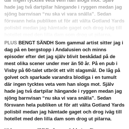
där ingen tycktes veta vem han slogs mot. Själv
hade jag två dartpilar hängande i ryggen medan jag
sjöng barnvisan “nu ska vi vara snälla”. Sedan
försvann hela publiken ut för att välta Gotland Yards
polisbil medan jag hämtade gaget och drog iväg till
hotellet med den lilla dam som drog ut pilarna.
PLUS
BENGT SÄNDH Som gammal artist sitter jag i
dag på en bergstopp i Andalusien och minns
episoder efter det jag själv blivit beskådad på de
mest olika scener under mer än 50 år. På en pub i
Visby på 60-talet utbröt ett vilt slagsmål. De låg på
golvet och sparkade varandra blodiga i en tumult
där ingen tycktes veta vem han slogs mot. Själv
hade jag två dartpilar hängande i ryggen medan jag
sjöng barnvisan “nu ska vi vara snälla”. Sedan
försvann hela publiken ut för att välta Gotland Yards
polisbil medan jag hämtade gaget och drog iväg till
hotellet med den lilla dam som drog ut pilarna.