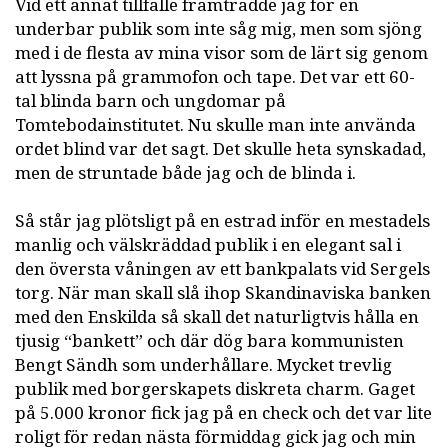
Vid ett annat tillfälle framträdde jag för en
underbar publik som inte såg mig, men som sjöng
med i de flesta av mina visor som de lärt sig genom
att lyssna på grammofon och tape. Det var ett 60-
tal blinda barn och ungdomar på
Tomtebodainstitutet. Nu skulle man inte använda
ordet blind var det sagt. Det skulle heta synskadad,
men de struntade både jag och de blinda i.
Så står jag plötsligt på en estrad inför en mestadels
manlig och välskräddad publik i en elegant sal i
den översta våningen av ett bankpalats vid Sergels
torg. När man skall slå ihop Skandinaviska banken
med den Enskilda så skall det naturligtvis hålla en
tjusig “bankett” och där dög bara kommunisten
Bengt Sändh som underhållare. Mycket trevlig
publik med borgerskapets diskreta charm. Gaget
på 5.000 kronor fick jag på en check och det var lite
roligt för redan nästa förmiddag gick jag och min