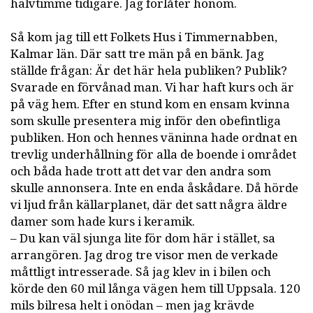
halvtimme tidigare. Jag förlåter honom.
Så kom jag till ett Folkets Hus i Timmernabben,
Kalmar län. Där satt tre män på en bänk. Jag
ställde frågan: Är det här hela publiken? Publik?
Svarade en förvånad man. Vi har haft kurs och är
på väg hem. Efter en stund kom en ensam kvinna
som skulle presentera mig inför den obefintliga
publiken. Hon och hennes väninna hade ordnat en
trevlig underhållning för alla de boende i området
och båda hade trott att det var den andra som
skulle annonsera. Inte en enda åskådare. Då hörde
vi ljud från källarplanet, där det satt några äldre
damer som hade kurs i keramik.
– Du kan väl sjunga lite för dom här i stället, sa
arrangören. Jag drog tre visor men de verkade
måttligt intresserade. Så jag klev in i bilen och
körde den 60 mil långa vägen hem till Uppsala. 120
mils bilresa helt i onödan – men jag krävde