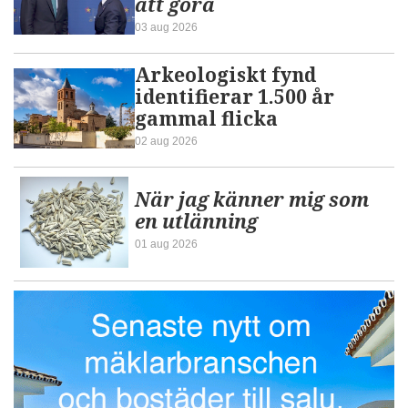
att göra
03 aug 2026
Arkeologiskt fynd
identifierar 1.500 år
gammal flicka
02 aug 2026
När jag känner mig som
en utlänning
01 aug 2026