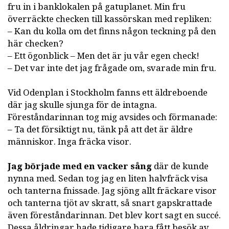
fru in i banklokalen på gatuplanet. Min fru
överräckte checken till kassörskan med repliken:
– Kan du kolla om det finns någon teckning på den
här checken?
– Ett ögonblick – Men det är ju vår egen check!
– Det var inte det jag frågade om, svarade min fru.
Vid Odenplan i Stockholm fanns ett äldreboende
där jag skulle sjunga för de intagna.
Föreståndarinnan tog mig avsides och förmanade:
– Ta det försiktigt nu, tänk på att det är äldre
människor. Inga fräcka visor.
Jag började med en vacker sång
där de kunde
nynna med. Sedan tog jag en liten halvfräck visa
och tanterna fnissade. Jag sjöng allt fräckare visor
och tanterna tjöt av skratt, så snart gapskrattade
även föreståndarinnan. Det blev kort sagt en succé.
Dessa åldringar hade tidigare bara fått besök av