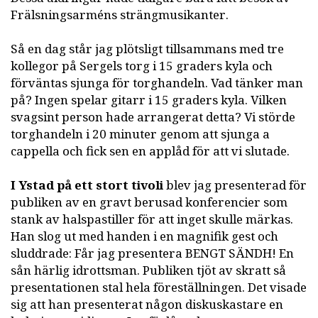
Frälsningsarméns strängmusikanter.
Så en dag står jag plötsligt tillsammans med tre
kollegor på Sergels torg i 15 graders kyla och
förväntas sjunga för torghandeln. Vad tänker man
på? Ingen spelar gitarr i 15 graders kyla. Vilken
svagsint person hade arrangerat detta? Vi störde
torghandeln i 20 minuter genom att sjunga a
cappella och fick sen en applåd för att vi slutade.
I Ystad på ett stort tivoli
blev jag presenterad för
publiken av en gravt berusad konferencier som
stank av halspastiller för att inget skulle märkas.
Han slog ut med handen i en magnifik gest och
sluddrade: Får jag presentera BENGT SÄNDH! En
sån härlig idrottsman. Publiken tjöt av skratt så
presentationen stal hela föreställningen. Det visade
sig att han presenterat någon diskuskastare en