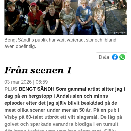
Bengt Sändhs publik har varit varierad, stor och ibland
även obefintlig.
Dela:
Från scenen 1
03 mar 2026 | 06:59
PLUS
BENGT SÄNDH Som gammal artist sitter jag i
dag på en bergstopp i Andalusien och minns
episoder efter det jag själv blivit beskådad på de
mest olika scener under mer än 50 år. På en pub i
Visby på 60-talet utbröt ett vilt slagsmål. De låg på
golvet och sparkade varandra blodiga i en tumult