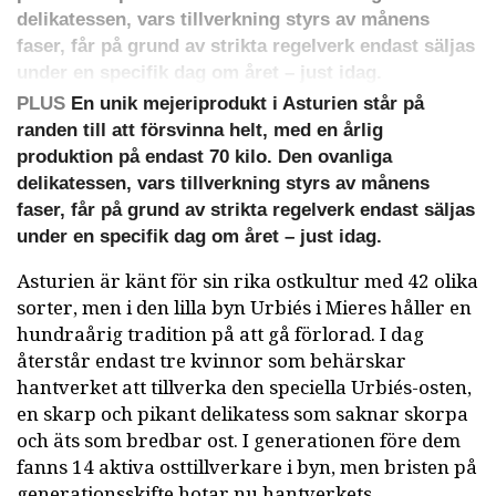
delikatessen, vars tillverkning styrs av månens
faser, får på grund av strikta regelverk endast säljas
under en specifik dag om året – just idag.
PLUS
En unik mejeriprodukt i Asturien står på
randen till att försvinna helt, med en årlig
produktion på endast 70 kilo. Den ovanliga
delikatessen, vars tillverkning styrs av månens
faser, får på grund av strikta regelverk endast säljas
under en specifik dag om året – just idag.
Asturien är känt för sin rika ostkultur med 42 olika
sorter, men i den lilla byn Urbiés i Mieres håller en
hundraårig tradition på att gå förlorad. I dag
återstår endast tre kvinnor som behärskar
hantverket att tillverka den speciella Urbiés-osten,
en skarp och pikant delikatess som saknar skorpa
och äts som bredbar ost. I generationen före dem
fanns 14 aktiva osttillverkare i byn, men bristen på
generationsskifte hotar nu hantverkets