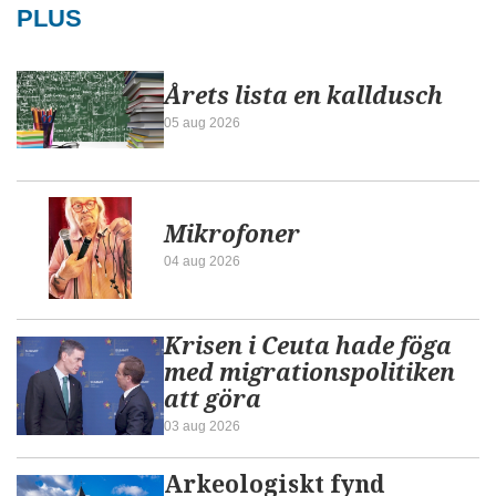
PLUS
Årets lista en kalldusch
05 aug 2026
Mikrofoner
04 aug 2026
Krisen i Ceuta hade föga
med migrationspolitiken
att göra
03 aug 2026
Arkeologiskt fynd