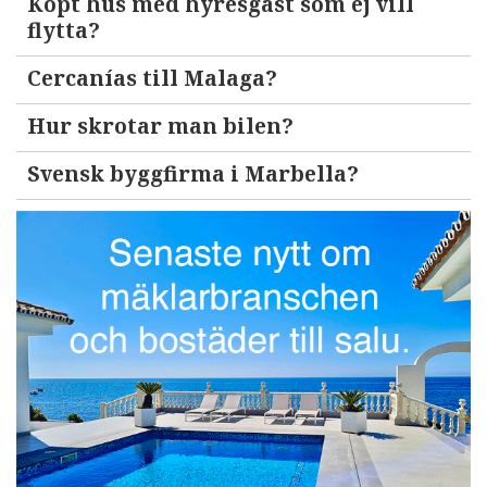
Köpt hus med hyresgäst som ej vill
flytta?
Cercanías till Malaga?
Hur skrotar man bilen?
Svensk byggfirma i Marbella?