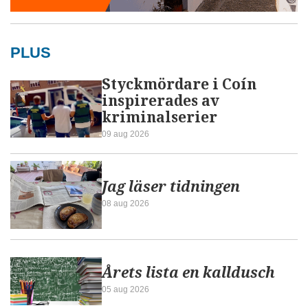
PLUS
Styckmördare i Coín
inspirerades av
kriminalserier
09 aug 2026
Jag läser tidningen
08 aug 2026
Årets lista en kalldusch
05 aug 2026