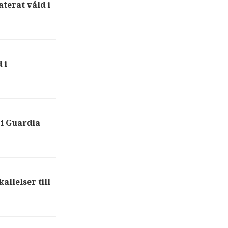
terat våld i
 i
i Guardia
allelser till