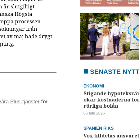
är slutgiltigt
panska Högsta
stoppa processen
nsökningar från
tet av maj hade drygt
gning.
SENASTE NYT
EKONOMI
Stigande hypoteksrä
ökar kostnaderna fö
åra Plus-tjänster
för
rörliga bolån
06 aug 2026
SPANIEN RIKS
Vox tilldelas ansvaret