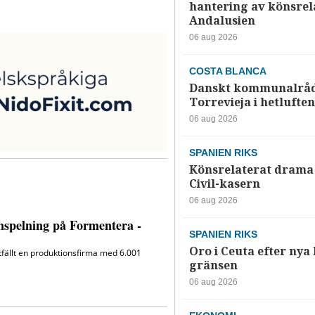
hantering av könsrela
Andalusien
06 aug 2026
COSTA BLANCA
Danskt kommunalråd
Torrevieja i hetluften
06 aug 2026
SPANIEN RIKS
Könsrelaterat drama 
Civil-kasern
06 aug 2026
SPANIEN RIKS
Oro i Ceuta efter nya k
gränsen
06 aug 2026