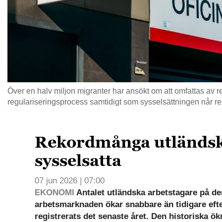
Över en halv miljon migranter har ansökt om att omfattas av 
regulariseringsprocess samtidigt som sysselsättningen når r
Rekordmånga utländs
sysselsatta
07 jun 2026 | 07:00
EKONOMI
Antalet utländska arbetstagare på d
arbetsmarknaden ökar snabbare än tidigare efte
registrerats det senaste året. Den historiska 