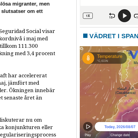
lösa migranter, men
a slutsatser om ett
Seguridad Social visar
VÄDRET I SPA
ekordnivå i maj med
 tillkom 111.300
ökning med 3,4 procent
aft har accelererat
maj, jämfört med
der. Ökningen innebär
et senaste året än
diskuterar nu om
ka konjunkturen eller
regulariseringsprocess