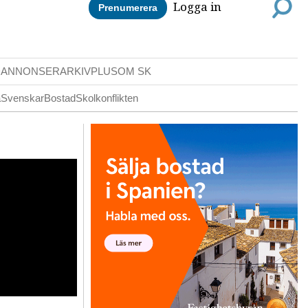
Logga in
Prenumerera
DANNONSER
ARKIV
PLUS
OM SK
a
Svenskar
Bostad
Skolkonflikten