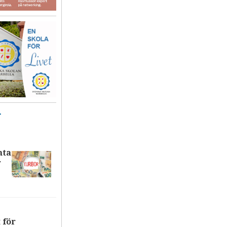
T
nta
r
 för