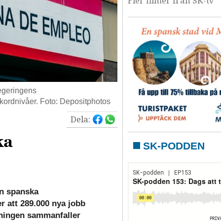
Fler filmer från SK-tv
regeringens
ekordnivåer. Foto: Depositphotos
Dela:
ka
SK-PODDEN
en spanska
r att 289.000 nya jobb
ökningen sammanfaller