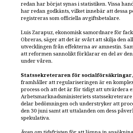
redan har börjat synas i statistiken. Vissa h
har redan godkänts, vilket innebär att dessa 
registreras som officiella avgiftsbetalare.
Luis Zarapuz, ekonomisk samordnare för fac
Obreras, säger att det är svårt att skilja den
utvecklingen från effekterna av amnestin. Sa
att reformen sannolikt förklarar en del av de
under våren.
Statssekreteraren för socialförsäkringar
framhåller att regulariseringen är en komple
process och att det är för tidigt att utvärdera 
Arbetsmarknadsministeriets statssekreterare
delar bedömningen och understryker att proce
den 30 juni samt att uttalanden om dess påver
spekulativa.
Även om tidsfristen för att lämna in ansökning