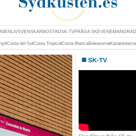
NIENLIV
SVENSKAR
BOSTAD
SK-TV
FRÅGA SK
EVENEMANG
RA
nytt
Costa del Sol
Costa Tropical
Costa Blanca
Balearerna
Kanarieöarn
SK-TV