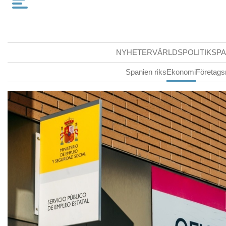
NYHETER
VÄRLDSPOLITIK
SPA
Spanien riks
Ekonomi
Företags