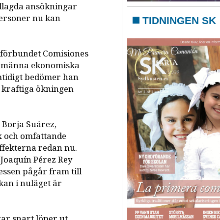
andlagda ansökningar
personer nu kan
TIDNINGEN SK
kförbundet Comisiones
 allmänna ekonomiska
mtidigt bedömer han
n kraftiga ökningen
, Borja Suárez,
x och omfattande
effekterna redan nu.
 Joaquín Pérez Rey
ssen pågår fram till
kan i nuläget är
ar snart löper ut