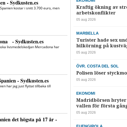
EKONOMI
Kraftig ökning av str
arbetskonflikter
05 aug 2026
MARBELLA
Turister hade sex un
bilkörning på kustv
05 aug 2026
ÖVR. COSTA DEL SOL
Polisen löser styckmo
05 aug 2026
EKONOMI
Madridbörsen bryter 
vallen för första gån
05 aug 2026
FUENGIROLA