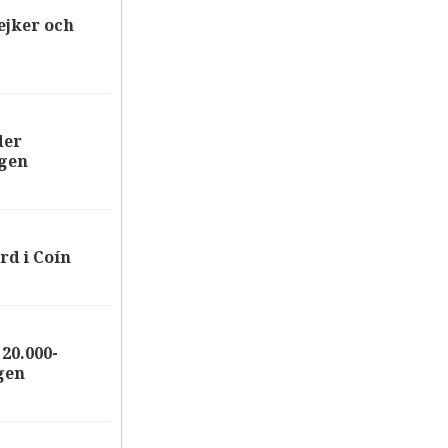
ejker och
der
ägen
rd i Coín
20.000-
gen