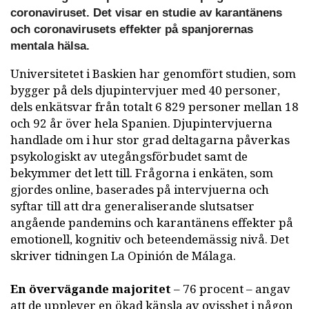
coronaviruset. Det visar en studie av karantänens
och coronavirusets effekter på spanjorernas
mentala hälsa.
Universitetet i Baskien har genomfört studien, som
bygger på dels djupintervjuer med 40 personer,
dels enkätsvar från totalt 6 829 personer mellan 18
och 92 år över hela Spanien. Djupintervjuerna
handlade om i hur stor grad deltagarna påverkas
psykologiskt av utegångsförbudet samt de
bekymmer det lett till. Frågorna i enkäten, som
gjordes online, baserades på intervjuerna och
syftar till att dra generaliserande slutsatser
angående pandemins och karantänens effekter på
emotionell, kognitiv och beteendemässig nivå. Det
skriver tidningen La Opinión de Málaga.
En övervägande majoritet
– 76 procent – angav
att de upplever en ökad känsla av ovisshet i någon