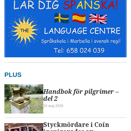
PLUS
Handbok för pilgrimer –
del 2
10 aug 2026
Styckmördare i Coín