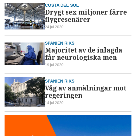
COSTA DEL SOL
Drygt sex miljoner färre
flygresenärer
24 jul 2020
SPANIEN RIKS
Majoritet av de inlagda
får neurologiska men
19 jul 2020
SPANIEN RIKS
Våg av anmälningar mot
regeringen
14 jul 2020