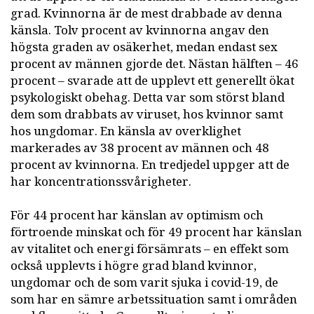
grad. Kvinnorna är de mest drabbade av denna
känsla. Tolv procent av kvinnorna angav den
högsta graden av osäkerhet, medan endast sex
procent av männen gjorde det. Nästan hälften – 46
procent – svarade att de upplevt ett generellt ökat
psykologiskt obehag. Detta var som störst bland
dem som drabbats av viruset, hos kvinnor samt
hos ungdomar. En känsla av overklighet
markerades av 38 procent av männen och 48
procent av kvinnorna. En tredjedel uppger att de
har koncentrationssvårigheter.
För 44 procent har känslan av optimism och
förtroende minskat och för 49 procent har känslan
av vitalitet och energi försämrats – en effekt som
också upplevts i högre grad bland kvinnor,
ungdomar och de som varit sjuka i covid-19, de
som har en sämre arbetssituation samt i områden