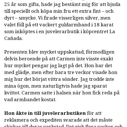
25 år som gifta, hade jag bestämt mig för att bjuda
till speciellt och köpa min fru ett extra fint – och
dyrt – smycke. Vi firade visserligen silver, men
valet föll på ett vackert guldarmband i 18 karat
som inköptes i en juvelerarbutik i köpcentret La
Cañada.
Presenten blev mycket uppskattad, förmodligen
delvis beroende på att Carmen inte visste exakt
hur mycket pengar jag lagt på det. Hon bar det
med glädje, men efter bara tre veckor visade hon
mig hur det börjat vittra sönder. Jag trodde inte
mina ögon, men naturligtvis hade jag sparat
kvittot. Carmen satte i halsen när hon fick reda på
vad armbandet kostat.
Hon åkte in till juvelerarbutiken
för att
reklamera och expediten svarade att det måste
skickas till deras verkstad. Det gick flera veckor och