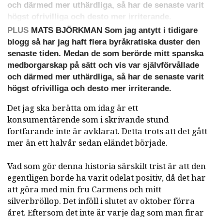
och därmed mer uthärdliga, så har de senaste varit
högst ofrivilliga och desto mer irriterande.
PLUS
MATS BJÖRKMAN Som jag antytt i tidigare
blogg så har jag haft flera byråkratiska duster den
senaste tiden. Medan de som berörde mitt spanska
medborgarskap på sätt och vis var självförvållade
och därmed mer uthärdliga, så har de senaste varit
högst ofrivilliga och desto mer irriterande.
Det jag ska berätta om idag är ett
konsumentärende som i skrivande stund
fortfarande inte är avklarat. Detta trots att det gått
mer än ett halvår sedan eländet började.
Vad som gör denna historia särskilt trist är att den
egentligen borde ha varit odelat positiv, då det har
att göra med min fru Carmens och mitt
silverbröllop. Det inföll i slutet av oktober förra
året. Eftersom det inte är varje dag som man firar