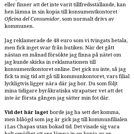
eller finner att det inte varit tillfredsställande, kan
hen lämna in sin kopia till konsumentkontoret
Oficina del Consumidor
, som normalt drivs av
kommunen.
Jag reklamerade de 48 euro som vi tvingats betala,
men fick inget svar från butiken. När det gått
nästan en månad försökte jag finna på nätet om
jag kunde skicka in reklamationen till
konsumentkontoret online. Det gick nu inte, så jag
fick ta mig tid att gå till kommunkontoret, vars filial
lyckligtvis ligger nära där jag bor. Du som följt
mina tidigare byråkratiska strapatser vet att det
inte är första gången jag sätter min fot där.
Vid det här laget
borde jag ha sett det komma,
men blåögd som jag är gick jag till kommunfilialen
i Las Chapas utan bokad tid. Det visade sig vara
helt omöjligt att ens lämna in en kopia av en