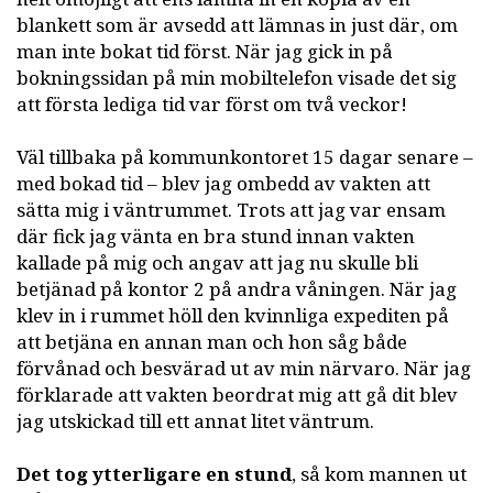
blankett som är avsedd att lämnas in just där, om
man inte bokat tid först. När jag gick in på
bokningssidan på min mobiltelefon visade det sig
att första lediga tid var först om två veckor!
Väl tillbaka på kommunkontoret 15 dagar senare –
med bokad tid – blev jag ombedd av vakten att
sätta mig i väntrummet. Trots att jag var ensam
där fick jag vänta en bra stund innan vakten
kallade på mig och angav att jag nu skulle bli
betjänad på kontor 2 på andra våningen. När jag
klev in i rummet höll den kvinnliga expediten på
att betjäna en annan man och hon såg både
förvånad och besvärad ut av min närvaro. När jag
förklarade att vakten beordrat mig att gå dit blev
jag utskickad till ett annat litet väntrum.
Det tog ytterligare en stund
, så kom mannen ut