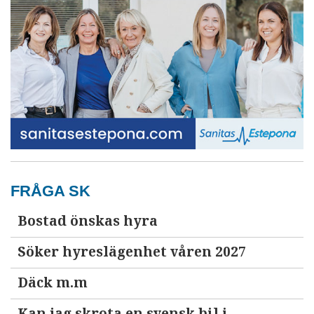
FRÅGA SK
Bostad önskas hyra
Söker hyreslägenhet våren 2027
Däck m.m
Kan jag skrota en svensk bil i