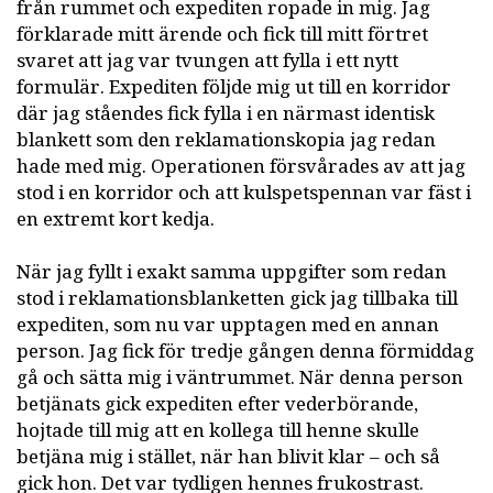
från rummet och expediten ropade in mig. Jag
förklarade mitt ärende och fick till mitt förtret
svaret att jag var tvungen att fylla i ett nytt
formulär. Expediten följde mig ut till en korridor
där jag ståendes fick fylla i en närmast identisk
blankett som den reklamationskopia jag redan
hade med mig. Operationen försvårades av att jag
stod i en korridor och att kulspetspennan var fäst i
en extremt kort kedja.
När jag fyllt i exakt samma uppgifter som redan
stod i reklamationsblanketten gick jag tillbaka till
expediten, som nu var upptagen med en annan
person. Jag fick för tredje gången denna förmiddag
gå och sätta mig i väntrummet. När denna person
betjänats gick expediten efter vederbörande,
hojtade till mig att en kollega till henne skulle
betjäna mig i stället, när han blivit klar – och så
gick hon. Det var tydligen hennes frukostrast.