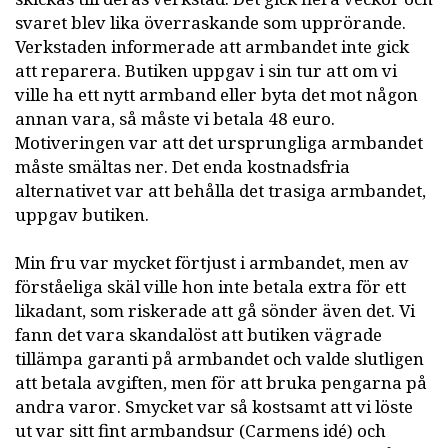
svaret blev lika överraskande som upprörande.
Verkstaden informerade att armbandet inte gick
att reparera. Butiken uppgav i sin tur att om vi
ville ha ett nytt armband eller byta det mot någon
annan vara, så måste vi betala 48 euro.
Motiveringen var att det ursprungliga armbandet
måste smältas ner. Det enda kostnadsfria
alternativet var att behålla det trasiga armbandet,
uppgav butiken.
Min fru var mycket förtjust i armbandet, men av
förståeliga skäl ville hon inte betala extra för ett
likadant, som riskerade att gå sönder även det. Vi
fann det vara skandalöst att butiken vägrade
tillämpa garanti på armbandet och valde slutligen
att betala avgiften, men för att bruka pengarna på
andra varor. Smycket var så kostsamt att vi löste
ut var sitt fint armbandsur (Carmens idé) och