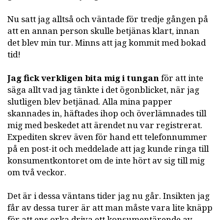
Nu satt jag alltså och väntade för tredje gången på
att en annan person skulle betjänas klart, innan
det blev min tur. Minns att jag kommit med bokad
tid!
Jag fick verkligen bita mig i tungan
för att inte
säga allt vad jag tänkte i det ögonblicket, när jag
slutligen blev betjänad. Alla mina papper
skannades in, häftades ihop och överlämnades till
mig med beskedet att ärendet nu var registrerat.
Expediten skrev även för hand ett telefonnummer
på en post-it och meddelade att jag kunde ringa till
konsumentkontoret om de inte hört av sig till mig
om två veckor.
Det är i dessa väntans tider jag nu går. Insikten jag
får av dessa turer är att man måste vara lite knäpp
för att ens orka driva ett konsumentärende av