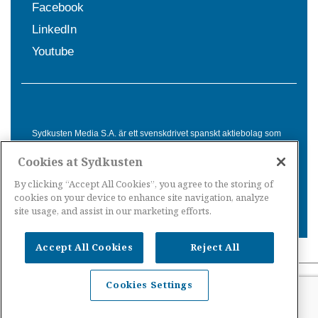
Facebook
LinkedIn
Youtube
Sydkusten Media S.A. är ett svenskdrivet spanskt aktiebolag som
sedan 1992 erbjuder nyheter och tjänster till svensktalande i
Cookies at Sydkusten
Spanien. Genom nyhetsbevakning av hela Spanien, med bas på
Costa del Sol, är Sydkusten en ledande aktör inom
By clicking “Accept All Cookies”, you agree to the storing of
informationsförmedling för svenskar i Spanien.
cookies on your device to enhance site navigation, analyze
site usage, and assist in our marketing efforts.
Accept All Cookies
Reject All
Nyheter Spanien
·
Nyheter Costa del Sol
·
Nyheter
Cookies Settings
Costa Tropical
·
Nyheter Costa Blanca
·
Nyheter
Balearerna
·
Nyheter Kanarieöarna