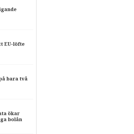
tigande
tt EU-löfte
på bara två
nta ökar
iga bolån