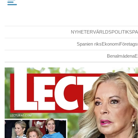
NYHETER
VÄRLDSPOLITIK
SPA
Spanien riks
Ekonomi
Företags
Benalmádena
E