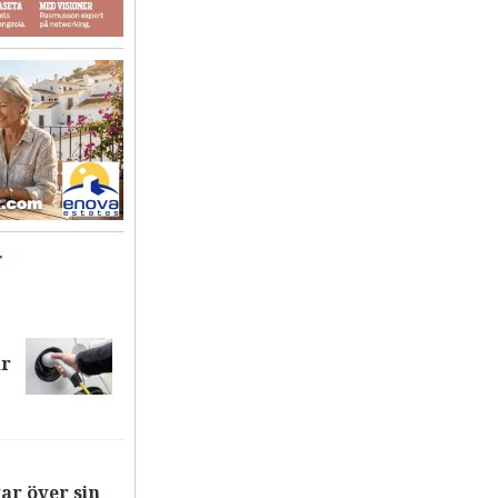
T
ar
ar över sin