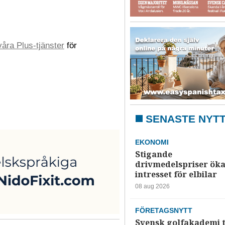
åra Plus-tjänster
för
SENASTE NYT
EKONOMI
Stigande
drivmedelspriser ök
intresset för elbilar
08 aug 2026
FÖRETAGSNYTT
Svensk golfakademi t