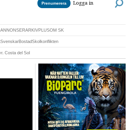
Logga in
Prenumerera
DANNONSER
ARKIV
PLUS
OM SK
a
Svenskar
Bostad
Skolkonflikten
r. Costa del Sol