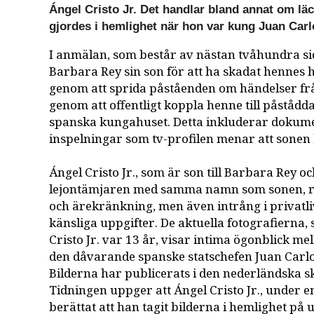
Ángel Cristo Jr. Det handlar bland annat om lä
gjordes i hemlighet när hon var kung Juan Carlo
I anmälan, som består av nästan tvåhundra si
Barbara Rey sin son för att ha skadat hennes h
genom att sprida påståenden om händelser f
genom att offentligt koppla henne till påstådda
spanska kungahuset. Detta inkluderar dokume
inspelningar som tv-profilen menar att sonen 
Ángel Cristo Jr., som är son till Barbara Rey o
lejontämjaren med samma namn som sonen, ris
och ärekränkning, men även intrång i privatli
känsliga uppgifter. De aktuella fotografierna,
Cristo Jr. var 13 år, visar intima ögonblick m
den dåvarande spanske statschefen Juan Carlo
Bilderna har publicerats i den nederländska s
Tidningen uppger att Ángel Cristo Jr., under 
berättat att han tagit bilderna i hemlighet på