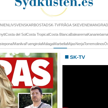
NIENLIV
SVENSKAR
BOSTAD
SK-TV
FRÅGA SK
EVENEMANG
RA
nytt
Costa del Sol
Costa Tropical
Costa Blanca
Balearerna
Kanarieöarn
stepona/Manilva
Fuengirola
Málaga
Marbella
Mijas
Nerja
Torremolinos
Öv
SK-TV