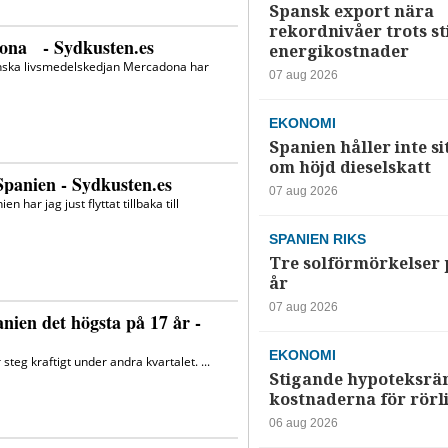
Spansk export nära
rekordnivåer trots s
energikostnader
07 aug 2026
EKONOMI
Spanien håller inte si
om höjd dieselskatt
07 aug 2026
SPANIEN RIKS
Tre solförmörkelser 
år
07 aug 2026
EKONOMI
Stigande hypoteksrä
kostnaderna för rörl
06 aug 2026