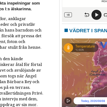
ckta inspelningar som
s I:s älskarinna.
dor, anklagar
eder och privatliv
rån hans barndom och
VÄDRET I SPA
 försök att pressa det
nt, foton och
har stulit från henne.
ch den kände
kerar åtal för förtal
vet och avslöjande av
 som togs när Ángel
ellan Bárbara Rey och
s på en terrass.
kvallertidningen Privé.
en intervju med dem,
 uppdrag av sin mor.