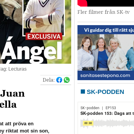
Fler filmer från SK-tv
lag: Lecturas
Dela:
 Juan
SK-PODDEN
ella
at att pröva en
y riktat mot sin son,