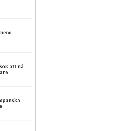
liens
ök att nå
are
 spanska
e