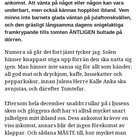
ankomst. Att vänta på något eller någon kan vara
underbart, men också kännas hopplöst ibland. Vem
minns inte barnets glada väntan på julaftonskvällen,
och den gräsligt långsamma dagens snigelaktiga
framkrypande tills tomten ÄNTLIGEN bultade på
dörren.
Numera så går det fort jämt tycker jag. Solen
hinner knappast stiga upp förrän den ska natta sig
igen. Man hinner inte sansa sig för allt som händer,
all god mat och dryckjom, kaffe, lussekatter och
pepparkakor, innan Julens Herre Kalle Anka ska
avnjutas, och därefter Tomtefar.
Eftersom hela december snabbt rullar på i ljusens
sken och glöggens doft har vi alltså mycket snart
julhelgen mitt ibland oss. Dess ankomst kräver en
viss inkomst, annars blir det ingen förekomst av
klappar. Och sådana MÅSTE till, hur mycket man