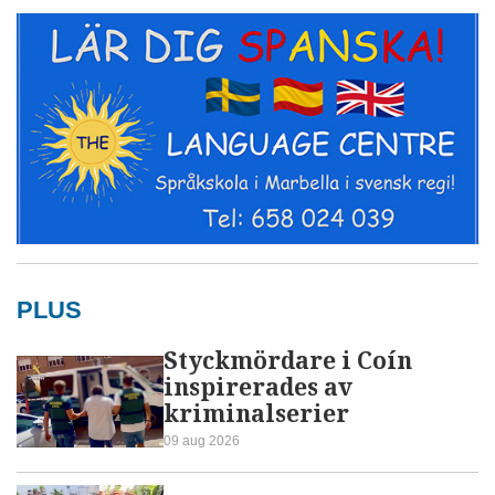
PLUS
Styckmördare i Coín
inspirerades av
kriminalserier
09 aug 2026