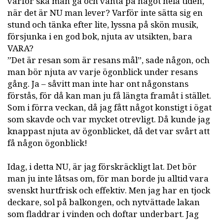
varför ska man gå och vänta på något hela tiden,
när det är NU man lever? Varför inte sätta sig en
stund och tänka efter lite, lyssna på skön musik,
försjunka i en god bok, njuta av utsikten, bara
VARA?
”Det är resan som är resans mål”, sade någon, och
man bör njuta av varje ögonblick under resans
gång. Ja – såvitt man inte har ont någonstans
förstås, för då kan man ju få längta framåt i stället.
Som i förra veckan, då jag fått något konstigt i ögat
som skavde och var mycket otrevligt. Då kunde jag
knappast njuta av ögonblicket, då det var svårt att
få någon ögonblick!
Idag, i detta NU, är jag förskräckligt lat. Det bör
man ju inte låtsas om, för man borde ju alltid vara
svenskt hurtfrisk och effektiv. Men jag har en tjock
deckare, sol på balkongen, och nytvättade lakan
som fladdrar i vinden och doftar underbart. Jag