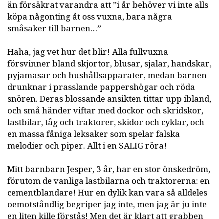
än försäkrat varandra att ”i år behöver vi inte alls
köpa någonting åt oss vuxna, bara några
småsaker till barnen…”
Haha, jag vet hur det blir! Alla fullvuxna
försvinner bland skjortor, blusar, sjalar, handskar,
pyjamasar och hushållsapparater, medan barnen
drunknar i prasslande pappershögar och röda
snören. Deras blossande ansikten tittar upp ibland,
och små händer viftar med dockor och skridskor,
lastbilar, tåg och traktorer, skidor och cyklar, och
en massa fåniga leksaker som spelar falska
melodier och piper. Allt i en SALIG röra!
Mitt barnbarn Jesper, 3 år, har en stor önskedröm,
förutom de vanliga lastbilarna och traktorerna: en
cementblandare! Hur en dylik kan vara så alldeles
oemotståndlig begriper jag inte, men jag är ju inte
en liten kille förstås! Men det är klart att grabben